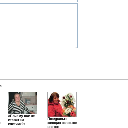
о
«Почему нас не
Поздравьте
ставят на
женщин на языке
"
счетчик?»
цветов