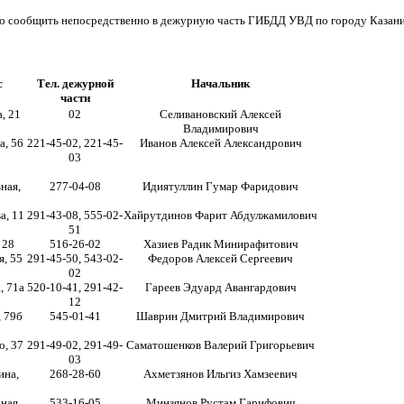
но сообщить непосредственно в дежурную часть ГИБДД УВД по городу Казани 
с
Тел. дежурной
Начальник
части
, 21
02
Селивановский Алексей
Владимирович
а, 56
221-45-02, 221-45-
Иванов Алексей Александрович
03
ная,
277-04-08
Идиятуллин Гумар Фаридович
а, 11
291-43-08, 555-02-
Хайрутдинов Фарит Абдулжамилович
51
 28
516-26-02
Хазиев Радик Минирафитович
я, 55
291-45-50, 543-02-
Федоров Алексей Сергеевич
02
, 71а
520-10-41, 291-42-
Гареев Эдуард Авангардович
12
, 79б
545-01-41
Шаврин Дмитрий Владимирович
о, 37
291-49-02, 291-49-
Саматошенков Валерий Григорьевич
03
ина,
268-28-60
Ахметзянов Ильгиз Хамзеевич
ная,
533-16-05
Минзянов Рустам Гарифович