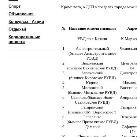
Спорт
Кроме того, о ДТП в пределах города мож
Объявления
Конкурсы - Акции
№
Название отдела милиции
Адре
Отдыхай
Корпоративные
УВД по г. Казани
К.Маркса
новости
1
Авиастроительный
Челюскин
(бывшее Авиастроительное
РОВД)
2
Вишневский
Централь
(бывшее Вахитовское РУВД)
64
3
Зареченский
Димитров
(бывшее Кировское РУВД)
4
Юдино
Ильича,
5
Московский
Восстани
(бывшее Московское РУВД)
6
Савиново(бывшее Ново-
Амирхана
Савиновское РУВД)
7
Гагаринский
Гагарина
(бывший ОМ "Воровского")
8
Эсперанто
Эсперант
(бывшее Приволжское РУВД)
9
Дальний
Сафиулл
17а
10
Промышленный
Авангард