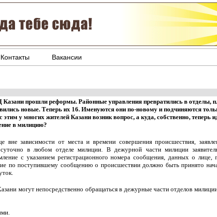
Контакты
Вакансии
 Казани прошли реформы. Районные управления превратились в отделы, п
вились новые. Теперь их 16. Именуются они по-новому и подчиняются тол
 с этим у многих жителей Казани возник вопрос, а куда, собственно, теперь 
ение в милицию?
е вне зависимости от места и времени совершения происшествия, заявл
осуточно в любом отделе милиции. В дежурной части милиции заявите
мление с указанием регистрационного номера сообщения, данных о лице, п
ие по поступившему сообщению о происшествии должно быть принято нача
уток.
 Казани могут непосредственно обращаться в дежурные части отделов милиц
ими.