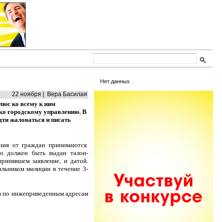
Нет данных
22 ноября | Вера Басилая
люс ко всему к ним
ько городскому управлению. В
идти жаловаться и писать
ения от граждан принимаются
лю должен быть выдан талон-
ринявшем заявление, и датой.
льником милиции в течение 3-
ии по нижеприведенным адресам