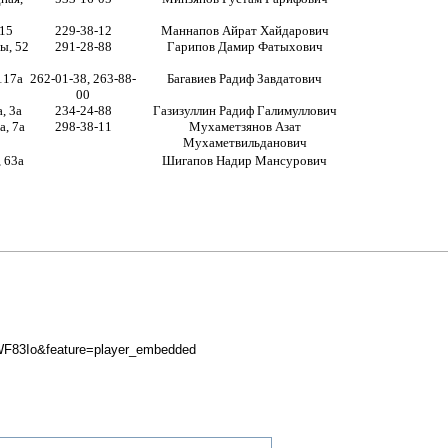
 15
229-38-12
Маннапов Айрат Хайдарович
ы, 52
291-28-88
Гарипов Дамир Фатыхович
117а
262-01-38, 263-88-
Багавиев Радиф Завдатович
00
, 3а
234-24-88
Газизуллин Радиф Галимуллович
а, 7а
298-38-11
Мухаметзянов Азат
Мухаметвильданович
 63а
Шигапов Надир Мансурович
WF83Io&feature=player_embedded