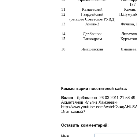
187
11
Камаевский
Камая,
12
Гвардейский
П.Лумумб
(бывшее Советское РУВД)
13
Азино-2
Фучика, 
14
Дербышки
Липатова
15
Танкодром
Курчатов
16
Ямашевский
Ямашева,
Комментарии посетителей сайта:
Валео
Добавлено: 26.03.2011 21:58:49
Ахметзянов Ильгиз Хамзеевич
http://www.youtube.com/watch?v=qAHU8
Этот самый?
Оставить комментарий:
Имя