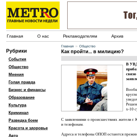
Главная
О нас
Рекламодателям
Архив
»
Главная
Общество
Рубрики
Как пройти... в милицию?
События
В УВД
Общество
приба
связи
Мнения
заявл
Голая правда
Вообщ
Бизнес и финансы
кругл
Образование
уведо
Решен
Культура
х-10 с
Криминал
С заявлениями о происшествиях жители г.
Разведка боем
и телефонам.
Красота и здоровье
Адреса и телефоны ОПОП остаются прежн
Авто