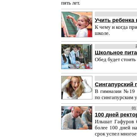
пять лет.
Учить ребенка 
К чему и когда пр
школе.
Школьное пита
Обед будет стоить
Сингапурский 
В гимназии №19 н
по сингапурским 
01
100 дней ректо
Ильшат Гафуров б
более 100 дней на
срок успел многое