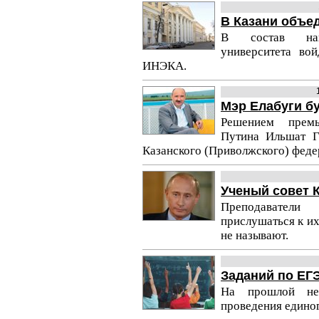
В Казани объе
В состав наци
университета во
ИНЭКА.
Мэр Елабуги бу
Решением премь
Путина Ильшат Г
Казанского (Приволжского) феде
Ученый совет К
Преподаватели 
прислушаться к их
не называют.
Заданий по ЕГ
На прошлой не
проведения единог