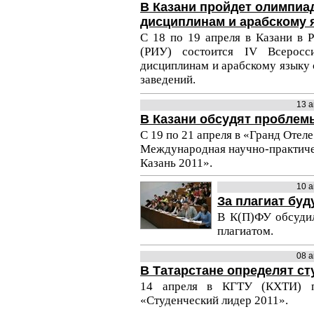
В Казани пройдет олимпиа
дисциплинам и арабскому 
С 18 по 19 апреля в Казани в 
(РИУ) состоится IV Всеросс
дисциплинам и арабскому языку 
заведений.
13 
В Казани обсудят проблем
С 19 по 21 апреля в «Гранд Отеле
Международная научно-практиче
Казань 2011».
10 
За плагиат буд
В К(П)ФУ обсуди
плагиатом.
08 
В Татарстане определят ст
14 апреля в КГТУ (КХТИ) пр
«Студенческий лидер 2011».