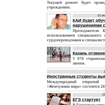
Текущей ремонт будет прове
учреждениях.
01 и
КАИ будет обуч
нарушениями с
Преподаватели 
использованием специального
сурдопереводчиков и специалист
Казань отзвен
5 078 старшекла
звонок.
Иностранные студенты вы
Международный открытый с
«Жемчужина мира» состоится 28 
2
ЕГЭ стартует
В Татарстане опре