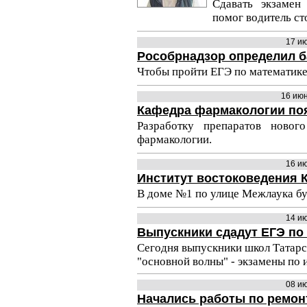
Сдавать экзамен
помог водитель ст
17 и
Рособрнадзор определил б
Чтобы пройти ЕГЭ по математике
16 ию
Кафедра фармакологии по
Разработку препаратов новог
фармакологии.
16 и
Институт востоковедения 
В доме №1 по улице Межлаука буд
14 и
Выпускники сдадут ЕГЭ по
Сегодня выпускники школ Татарс
"основной волны" - экзамены по 
08 и
Начались работы по ремон