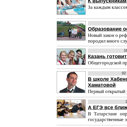
К выпускникам
За каждым классо
Образование о
Новый закон о ре
породил много слу
1
Казань готовит
Общегородской пр
02
В школе Хабенс
Хаматовой
Первый открытый у
А ЕГЭ все ближе
В Татарстане опр
государственные 