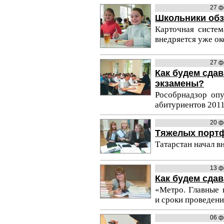
27 ф
Школьники обз
Карточная систем
внедряется уже ок
27 ф
Как будем сда
экзамены?
Рособрнадзор опу
абитуриентов 2011
20 ф
Тяжелых портф
Татарстан начал в
13 ф
Как будем сдав
«Метро. Главные 
и сроки проведени
06 ф