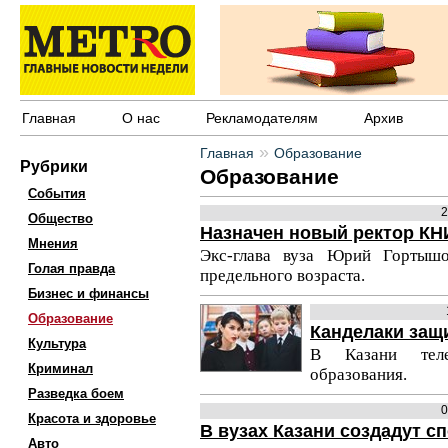
Главная
О нас
Рекламодателям
Архив
»
Главная
Образование
Рубрики
Образование
События
2
Общество
Назначен новый ректор К
Мнения
Экс-глава вуза Юрий Гортыш
Голая правда
предельного возраста.
Бизнес и финансы
Образование
Канделаки защи
Культура
В Казани теле
Криминал
образования.
Разведка боем
0
Красота и здоровье
В вузах Казани создадут 
Авто