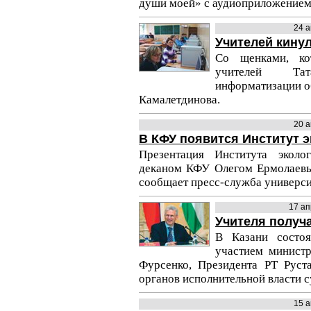
души моей» с аудиоприложением
24 
Учителей кинул
Со щенками, ко
учителей Тат
информатизации о
Камалетдинова.
20 
В КФУ появится Институт э
Презентация Института эколо
деканом КФУ Олегом Ермолаевым
сообщает пресс-служба универси
17 ап
Учителя получа
В Казани состоя
участием минист
Фурсенко, Президента РТ Руст
органов исполнительной власти с
15 