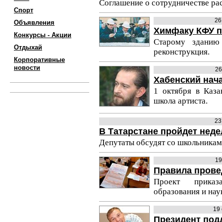
Соглашение о сотрудничестве рас
Спорт
26
Объявления
Химфаку КФУ п
Конкурсы - Акции
Старому зданию 
Отдыхай
реконструкция.
Корпоративные
новости
26
Хабенский нач
1 октября в Каза
школа артиста.
23
В Татарстане пройдет неде
Депутаты обсудят со школьникам
19
Правила прове
Проект приказ
образования и нау
19
Президент под