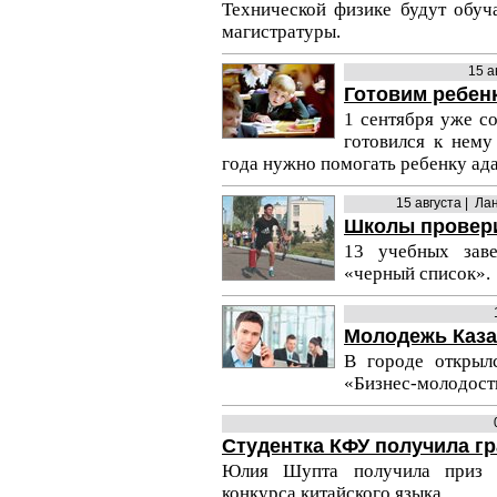
Технической физике будут обуча
магистратуры.
15 а
Готовим ребен
1 сентября уже с
готовился к нему
года нужно помогать ребенку ад
15 августа | Л
Школы провери
13 учебных зав
«черный список».
Молодежь Каза
В городе открыл
«Бизнес-молодост
Студентка КФУ получила гр
Юлия Шупта получила приз з
конкурса китайского языка.