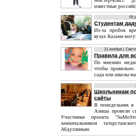
Мастер-класс д
известные российс
05 
Студентам дад
Из-за пробок вр
вузах Казани могу
21 ноября | Свет
Правила для в
По мнению медик
чтобы правильно 
сада или школы ма
Школьникам по
сайты
В понедельник в 
Алиша провели сп
Участники проекта "SaMoSт
замначальником татарстанс
Абдуллиным.