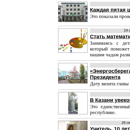
Каждая пятая 
Это показали пров
24 
Стать математи
Занимаясь с дет
который поможе
нашим чадам разв
«Энергосберег
Президента
Дату визита главы 
В Казани увек
Это единственны
республике.
26 с
Учитель. 10 ле