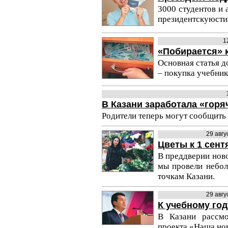
3000 студентов и
президентскуюсти
1
«Побирается» 
Основная статья 
– покупка учебник
В Казани заработала «горя
Родители теперь могут сообщить
29 авг
Цветы к 1 сен
В преддверии ново
мы провели небо
точкам Казани.
29 авг
К учебному го
В Казани рассмо
проекта «Наша но