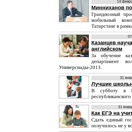
14 февр
Минниханов по
Грандиозный про
мобильный ком
Татарстане в рамк
07
Казанцев науч
английском
За обучение каз
департамент во
Универсиады-2013.
31 янв
Лучшие школьн
В субботу в К
республиканского 
31 янва
Как ЕГЭ на уч
Сдать единый го
получилось не у вс