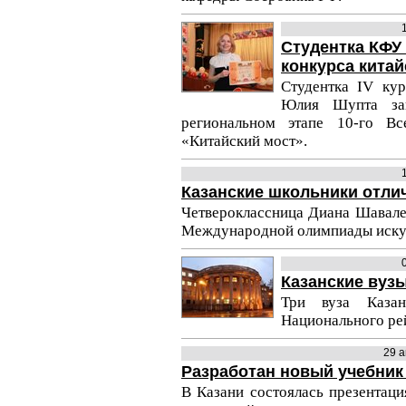
Студентка КФУ
конкурса китай
Студентка IV ку
Юлия Шупта зав
региональном этапе 10-го Вс
«Китайский мост».
Казанские школьники отли
Четвероклассница Диана Шавалее
Международной олимпиады искус
Казанские вуз
Три вуза Каза
Национального рей
29 
Разработан новый учебник
В Казани состоялась презентаци