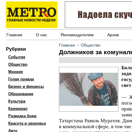
Главная
О нас
Рекламодателям
Архив
»
Главная
Общество
Рубрики
Должников за комунал
События
Общество
Бол
Мнения
зад
госу
Голая правда
свет 
Бизнес и финансы
Образование
— Жи
Культура
пог
прив
Криминал
заяв
Разведка боем
Татарстана Равиль Муратов. Дан
Красота и здоровье
в коммунальной сфере, в том чи
Авто