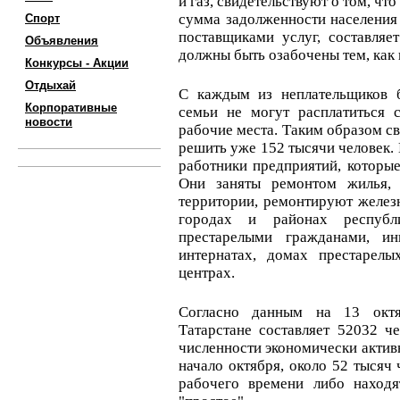
и газ, свидетельствуют о том, чт
сумма задолженности населения 
Спорт
поставщиками услуг, составляе
Объявления
должны быть озабочены тем, как 
Конкурсы - Акции
Отдыхай
С каждым из неплательщиков б
Корпоративные
семьи не могут расплатиться 
новости
рабочие места. Таким образом 
решить уже 152 тысячи человек. 
работники предприятий, которые
Они заняты ремонтом жилья, 
территории, ремонтируют желез
городах и районах республ
престарелыми гражданами, и
интернатах, домах престарелы
центрах.
Согласно данным на 13 октя
Татарстане составляет 52032 ч
численности экономически актив
начало октября, около 52 тысяч
рабочего времени либо находя