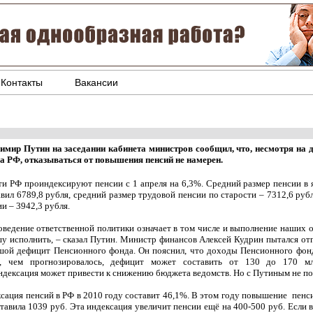
Контакты
Вакансии
имир Путин на заседании кабинета министров сообщил, что, несмотря на
а РФ, отказываться от повышения пенсий не намерен.
ти РФ проиндексируют пенсии с 1 апреля на 6,3%. Средний размер пенсии в 
авил 6789,8 рубля, средний размер трудовой пенсии по старости – 7312,6 ру
и – 3942,3 рубля.
оведение ответственной политики означает в том числе и выполнение наших о
у исполнить, – сказал Путин. Министр финансов Алексей Кудрин пытался отг
шой дефицит Пенсионного фонда. Он пояснил, что доходы Пенсионного фонда
, чем прогнозировалось, дефицит может составить от 130 до 170 мл
индексация может привести к снижению бюджета ведомств. Но с Путиным не 
сация пенсий в РФ в 2010 году составит 46,1%. В этом году повышение пенси
ставила 1039 руб. Эта индексация увеличит пенсии ещё на 400-500 руб. Если 