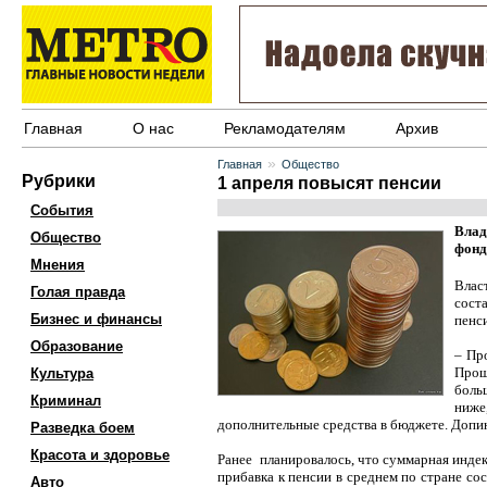
Главная
О нас
Рекламодателям
Архив
»
Главная
Общество
Рубрики
1 апреля повысят пенсии
События
Влад
Общество
фонд
Мнения
Влас
Голая правда
сост
Бизнес и финансы
пенси
Образование
– Пр
Прош
Культура
боль
Криминал
ниже
дополнительные средства в бюджете. Доп
Разведка боем
Красота и здоровье
Ранее планировалось, что суммарная индек
прибавка к пенсии в среднем по стране со
Авто