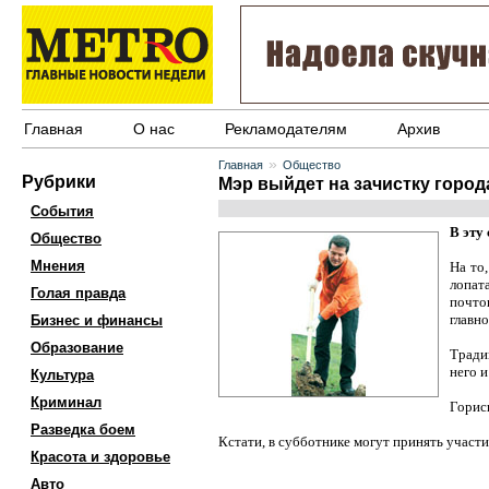
Главная
О нас
Рекламодателям
Архив
»
Главная
Общество
Рубрики
Мэр выйдет на зачистку город
События
В эту
Общество
Мнения
На то,
лопат
Голая правда
почто
главно
Бизнес и финансы
Образование
Тради
него 
Культура
Криминал
Горис
Разведка боем
Кстати, в субботнике могут принять учас
Красота и здоровье
Авто