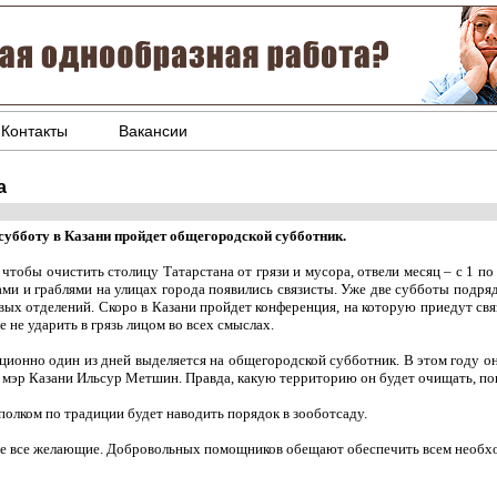
Контакты
Вакансии
а
 субботу в Казани пройдет общегородской субботник.
 чтобы очистить столицу Татарстана от грязи и мусора, отвели месяц – с 1 по
ами и граблями на улицах города появились связисты. Уже две субботы подря
вых отделений. Скоро в Казани пройдет конференция, на которую приедут свя
е не ударить в грязь лицом во всех смыслах.
ционно один из дней выделяется на общегородской субботник. В этом году он
и мэр Казани Ильсур Метшин. Правда, какую территорию он будет очищать, пок
полком по традиции будет наводить порядок в зооботсаду.
тие все желающие. Добровольных помощников обещают обеспечить всем необ