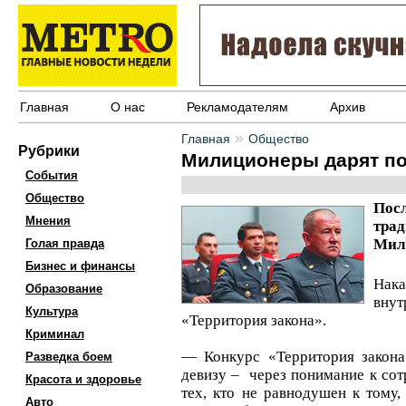
Главная
О нас
Рекламодателям
Архив
»
Главная
Общество
Рубрики
Милиционеры дарят по
События
Общество
Пос
Мнения
тра
Мил
Голая правда
Бизнес и финансы
Нака
Образование
внут
Культура
«Территория закона».
Криминал
— Конкурс «Территория закона
Разведка боем
девизу – через понимание к сот
Красота и здоровье
тех, кто не равнодушен к тому, 
Авто