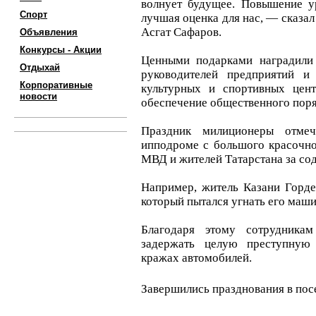
волнует будущее. Повышение у
Спорт
лучшая оценка для нас, — сказал
Асгат Сафаров.
Объявления
Конкурсы - Акции
Ценными подарками наградили 
Отдыхай
руководителей предприятий и 
Корпоративные
культурных и спортивных цен
новости
обеспечение общественного поря
Праздник милиционеры отме
ипподроме с большого красочно
МВД и жителей Татарстана за сод
Например, житель Казани Горде
который пытался угнать его маши
Благодаря этому сотрудника
задержать целую преступную
кражах автомобилей.
Завершились празднования в по