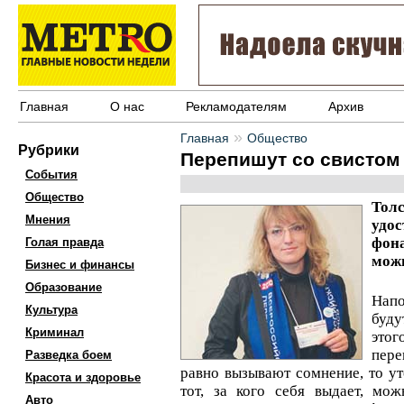
Главная
О нас
Рекламодателям
Архив
»
Главная
Общество
Рубрики
Перепишут со свистом
События
Общество
Тол
Мнения
удо
фона
Голая правда
можн
Бизнес и финансы
Образование
Напо
Культура
буду
Криминал
это
пере
Разведка боем
равно вызывают сомнение, то ут
Красота и здоровье
тот, за кого себя выдает, мо
Авто