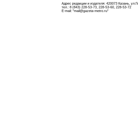
Адрес редакции и издателя: 420073 Казань, ул.Г
тел.: 8 (843) 228-53-73, 228-53-60, 228-53-72
E-mail: "mail@gazeta-metro.ru"