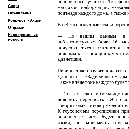
переписного участка. Телефон
Спорт
массовой информации, указаны
подъезде каждого дома, а также 
Объявления
Конкурсы - Акции
В неблагополучные семьи перепи
Отдыхай
Корпоративные
— По нашим данным, в Т
новости
неблагополучных, более 16 тыс
полутора тысяч считаются с
больными, — сообщил заместител
Давлетшин.
Переписчиков научат подавать сиг
Длинный — «Задерживай!», два 
Также в телефоне каждого будет 
— Те, кто лежит в больнице или
доверить переписать себя св
говорит заместитель руководител
К глухонемым переписчики при
переписные листы будут пере
языки, но записывать ответ
переписчика с 8 до 21 часа. 