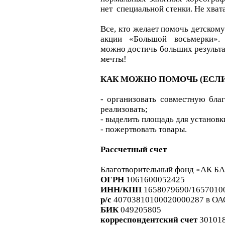
нет специальной стенки. Не хва
Все, кто желает помочь детском
акции «Большой восьмерки». 
можно достичь больших результа
мечты!
КАК МОЖНО ПОМОЧЬ (ЕСЛИ
- организовать совместную бла
реализовать;
- выделить площадь для установк
- пожертвовать товары.
Рассчетный счет
Благотворительный фонд «АК 
ОГРН
1061600052425
ИНН/КПП
1658079690/1657010
р/с
40703810100020000287 в О
БИК
049205805
корреспондентский счет
30101