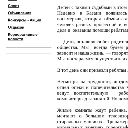
Спорт
Детей с такими судьбами в этом
Недавно в Казани появилась
Объявления
восьмерка», которая объявила 
Конкурсы - Акции
человек разных профессий и во
Отдыхай
дела и оказания помощи ребятам
Корпоративные
новости
— Дети, оставшиеся без родител
общества. Мы всегда будем ря
зависит и наша жизнь, — говоря
Мы постараемся осуществить их
В тот день они привезли ребятам
Несмотря на трудности, детдо
отдел опеки и попечительства
ведут воспитательную рабо
компьютеры для занятий. Но пом
Жилые комнаты ждут ребенка
мечтают о большом телевиз
стиральных машинах. Тренажер
нормальных занятиях хореогра