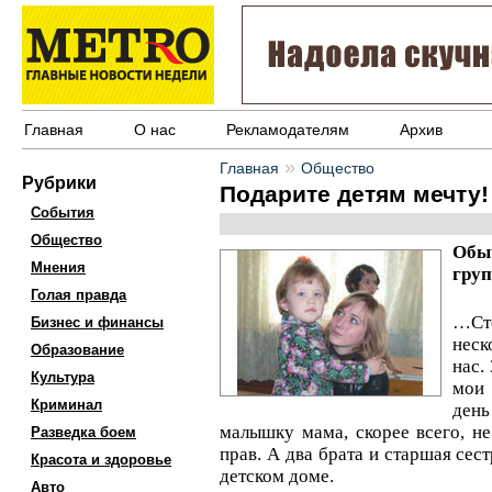
Главная
О нас
Рекламодателям
Архив
»
Главная
Общество
Рубрики
Подарите детям мечту!
События
Общество
Обы
Мнения
груп
Голая правда
…Ст
Бизнес и финансы
неск
Образование
нас.
Культура
мои 
Криминал
день
малышку мама, скорее всего, н
Разведка боем
прав. А два брата и старшая сес
Красота и здоровье
детском доме.
Авто