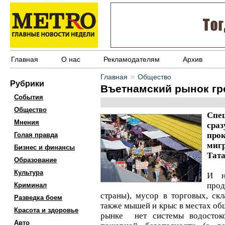
Главная
О нас
Рекламодателям
Архив
»
Главная
Общество
Рубрики
Въетнамский рынок гр
События
Общество
Спе
Мнения
сра
пр
Голая правда
ми
Бизнес и финансы
Тата
Образование
Культура
И н
прод
Криминал
страны), мусор в торговых, ск
Разведка боем
также мышей и крыс в местах общ
Красота и здоровье
рынке нет системы водостоко
Авто