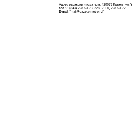
Адрес редакции и издателя: 420073 Казань, ул.Г
тел.: 8 (843) 228-53-73, 228-53-60, 228-53-72
E-mail: "mail@gazeta-metro.ru"