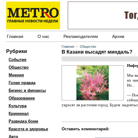
Главная
О нас
Рекламодателям
Архив
»
Главная
Общество
Рубрики
В Казани высадят миндаль?
События
Инфор
Общество
Мнения
Мы вы
их на
Голая правда
Но...
Бизнес и финансы
— Пок
Образование
сейча
украсят ли растения город. Будем надеятьс
Культура
Криминал
Разведка боем
Красота и здоровье
Оставить комментарий:
Авто