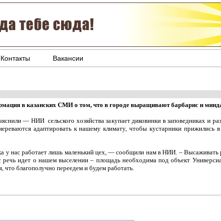
Контакты
Вакансии
мация в казанских СМИ о том, что в городе выращивают барбарис и минда
яснили — НИИ сельского хозяйства закупает диковинки в заповедниках и ра
мереваются адаптировать к нашему климату, чтобы кустарники прижились в 
а у нас работает лишь маленький цех, — сообщили нам в НИИ. – Высаживать 
с речь идет о нашем выселении – площадь необходима под объект Универсиа
я, что благополучно переедем и будем работать.