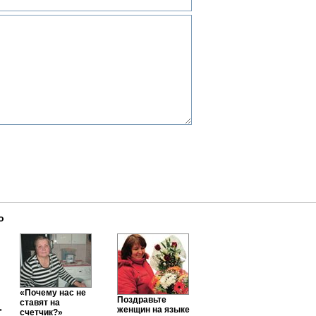
о
«Почему нас не
Поздравьте
ставят на
женщин на языке
"
счетчик?»