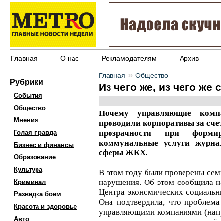
Главная
О нас
Рекламодателям
Архив
»
Главная
Общество
Рубрики
Из чего же, из чего ж
События
Общество
Почему управляющие комп
Мнения
проводили корпоративы за сче
прозрачности при форм
Голая правда
коммунальные услуги журна
Бизнес и финансы
сферы ЖКХ.
Образование
Культура
В этом году были проверены сем
нарушения. Об этом сообщила н
Криминал
Центра экономических социальн
Разведка боем
Она подтвердила, что проблема
Красота и здоровье
управляющими компаниями (напр
Авто