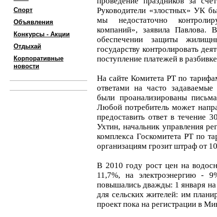
проведение праздников за счёт
Руководители «злостных» УК бы
Спорт
мы недостаточно контролир
Объявления
компаний», заявила Павлова. 
Конкурсы - Акции
обеспечении защиты жилищн
Отдыхай
государству контролировать деят
поступление платежей в разбивке 
Корпоративные
новости
На сайте Комитета РТ по тарифа
ответами на часто задаваемые
были проанализированы письма
Любой потребитель может напра
предоставить ответ в течение 
Ухтин, начальник управления ре
комплекса Госкомитета РТ по т
организациям грозит штраф от 10
В 2010 году рост цен на водос
11,7%, на электроэнергию - 9
повышались дважды: 1 января на 
для сельских жителей: им плани
проект пока на регистрации в Ми