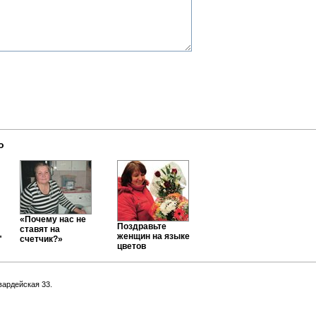
о
«Почему нас не
Поздравьте
ставят на
женщин на языке
"
счетчик?»
цветов
вардейская 33.