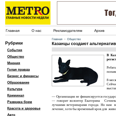
Главная
О нас
Рекламодателям
Архив
»
Главная
Общество
Рубрики
Казанцы создают альтернати
События
В Каз
Общество
регис
Мнения
Ребят
Голая правда
попав
Бизнес и финансы
8-мес
Образование
Сейча
выстав
Культура
Криминал
— Организация не финансируется государ
— говорит волонтер Екатерина Сочнева.
Разведка боем
лучшими ветеринарами города. Но нам вс
Красота и здоровье
лечение, хотя бы временный кров для жив
Авто