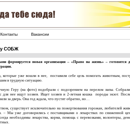
Контакты
Вакансии
ву СОБЖ
ани формируется новая организация – «Право на жизнь» – готовятся
трации.
а, которые уже вошли в нее, поставили себе цель помогать животным, пост
шим в трудную ситуацию.
ячную Геру (на фото) подобрали с подозрением на перелом лапы. Собрали 
с для нее ищут хозяев. Ищет хозяев и 2-летная кошка породы экзот. После
или за дверь. Она год ждала, что пустят обратно, но…
ством, существует исключительно на пожертвования горожан, любителей жив
 – Мы уже договорились с поставщиками о лекарствах по сниженной цене
егда необходимы лекарства, корма, помощь с перевозками, волонтеры, ден
отных.