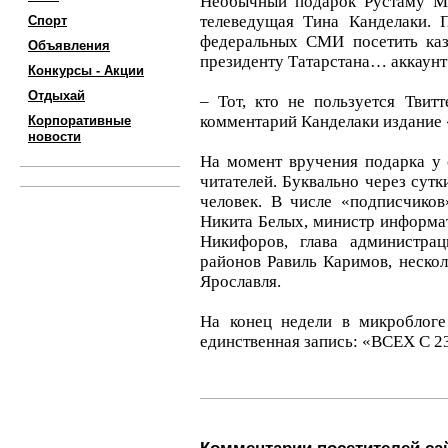
Необычный подарок Рустаму Ми
телеведущая Тина Канделаки. 
Спорт
федеральных СМИ посетить каза
Объявления
президенту Татарстана… аккаунт 
Конкурсы - Акции
Отдыхай
– Тот, кто не пользуется Твитт
комментарий Канделаки издание
Корпоративные
новости
На момент вручения подарка у 
читателей. Буквально через сутк
человек. В числе «подписчиков
Никита Белых, министр информат
Никифоров, глава администра
районов Равиль Каримов, нескол
Ярославля.
На конец недели в микроблог
единственная запись: «ВСЕХ С 