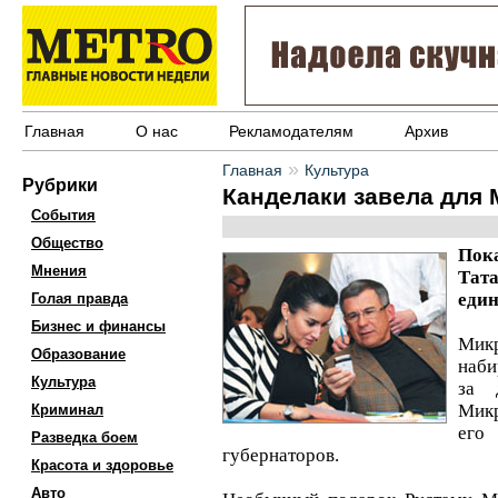
Главная
О нас
Рекламодателям
Архив
»
Главная
Культура
Рубрики
Канделаки завела для
События
Общество
Пок
Мнения
Тат
един
Голая правда
Бизнес и финансы
Мик
Образование
наби
Культура
за 
Микр
Криминал
его
Разведка боем
губернаторов.
Красота и здоровье
Авто