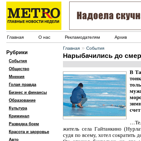
Главная
О нас
Рекламодателям
Архив
»
Главная
События
Рубрики
Нарыбачились до смер
События
Общество
В Та
Мнения
тон
тол
Голая правда
муж
Бизнес и финансы
мор
Образование
зимн
Культура
счет
Криминал
…Тел
Разведка боем
житель села Гайтанкино (Нурлат
Красота и здоровье
судя по всему, хотел сократить 
Авто