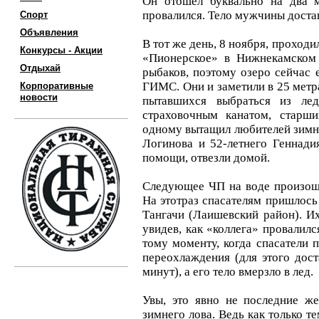
Он отошел буквально на два м
провалился. Тело мужчины доста
Спорт
Объявления
В тот же день, 8 ноября, проходи
Конкурсы - Акции
«Пионерское» в Нижнекамском
Отдыхай
рыбаков, поэтому озеро сейчас
ГИМС. Они и заметили в 25 метра
Корпоративные
новости
пытавшихся выбраться из ле
страховочным канатом, старш
одному вытащил любителей зимне
Логинова и 52-летнего Геннади
помощи, отвезли домой.
Следующее ЧП на воде произош
На этотраз спасателям пришлос
Тангачи (Лаишевский район). Их
увидев, как «коллега» провалилс
тому моменту, когда спасатели 
переохлаждения (для этого дост
минут), а его тело вмерзло в лед.
Увы, это явно не последние ж
зимнего лова. Ведь как только т