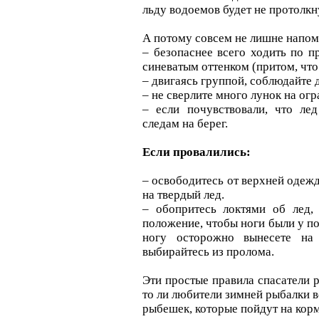
льду водоемов будет не протолкн
А потому совсем не лишне напомн
– безопаснее всего ходить по п
синеватым оттенком (притом, что 
– двигаясь группой, соблюдайте 
– не сверлите много лунок на о
– если почувствовали, что ле
следам на берег.
Если провалились:
– освободитесь от верхней одежд
на твердый лед.
– обопритесь локтями об лед, 
положение, чтобы ноги были у п
ногу осторожно вынесете на 
выбирайтесь из пролома.
Эти простые правила спасатели 
то ли любители зимней рыбалки вс
рыбешек, которые пойдут на кор