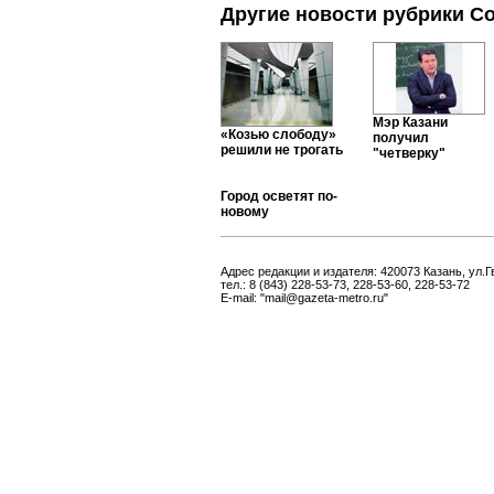
Другие новости рубрики С
Мэр Казани
«Козью слободу»
получил
решили не трогать
"четверку"
Город осветят по-
новому
Адрес редакции и издателя: 420073 Казань, ул.Г
тел.: 8 (843) 228-53-73, 228-53-60, 228-53-72
E-mail: "mail@gazeta-metro.ru"