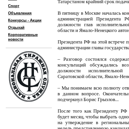
Татарстаном крайний срок подачи
Спорт
В пятницу в Москве началась кон
Объявления
администрацией Президента 
Конкурсы - Акции
должности глав исполнительно
Отдыхай
области и Ямало-Ненецкого авто
Корпоративные
новости
Президента РФ на этой встрече 
администрации главы государств
– Разговор состоялся содержа
консультаций обсуждались в
должности исполнительной 
Саратовской области, Ямало-Нен
– Мы понимаем всю полноту отве
в данном вопросе. Окончатель
подчеркнул Борис Грызлов...
После того как Президенту РФ 
будет месяц, чтобы выбрать одно
на утверждение в региональны
недель представленную кандидат