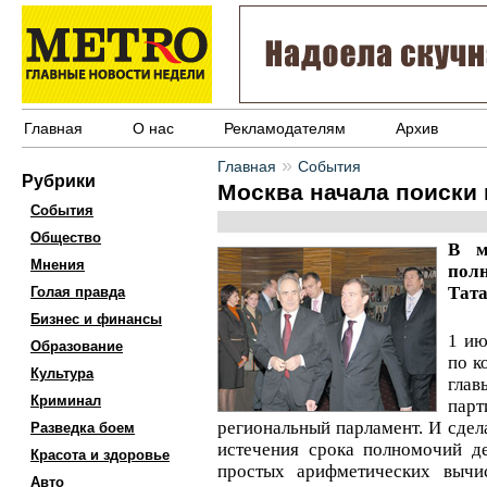
Главная
О нас
Рекламодателям
Архив
»
Главная
События
Рубрики
Москва начала поиски
События
Общество
В м
Мнения
пол
Тат
Голая правда
Бизнес и финансы
1 ию
Образование
по к
Культура
глав
Криминал
пар
региональный парламент. И сдела
Разведка боем
истечения срока полномочий д
Красота и здоровье
простых арифметических вычи
Авто