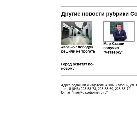
Другие новости рубрики С
Мэр Казани
«Козью слободу»
получил
решили не трогать
"четверку"
Город осветят по-
новому
Адрес редакции и издателя: 420073 Казань, ул.Г
тел.: 8 (843) 228-53-73, 228-53-60, 228-53-72
E-mail: "mail@gazeta-metro.ru"