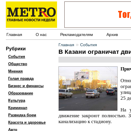
Главная
О нас
Рекламодателям
Архив
»
Главная
События
Рубрики
В Казани ограничат дв
События
Общество
Прич
Мнения
Голая правда
Отн
Бизнес и финансы
огра
улиц
Образование
25 д
Культура
Криминал
На 
Разведка боем
движение закроют полностью. З
канализацию к стадиону.
Красота и здоровье
Авто