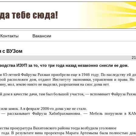
Контакты
Вакансии
я с ВУЗом
21
водства ИЭУП за то, что три года назад незаконно снесли ее дом.
 65-летней Файрузы Рахман приобрели еще в 1946 году. По наследству ей до
орой расположен дом, отдают Институту экономики, управления и права. Но
у, мол, землю никто не выделял, разрешения на снос дома нет.
 дом в качестве дачи, там был большой участок, — вспоминает Файруза Рахм
или замок. А в феврале 2006-го дома уже не стало.
 — рассказывает Файруза Хабибрахмановна. — Мебель погрузили в КАМ
тва прокуратура Вахитовского района тогда возбудила уголовное
 года. В результате вина проректора Марата Артемьева была полностью дока