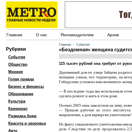
Главная
О нас
Рекламодателям
Архив
»
Главная
События
Рубрики
«Бездомная» женщина судитс
События
115 тысяч рублей она требует от руко
Общество
Мнения
Деревянный дом по улице Зайцева родители
женщина узнала, что территорию, на кот
Голая правда
Габидуллин успокоил взволнованную женщин
Бизнес и финансы
— В последние годы мы использовали отчий
Образование
сделать ремонт и жить в этом доме.
Культура
Осенью 2005 окна заколотили на зиму, повес
Криминал
— Пришли рабочие из этого института,
направлении, а дом варварски уничтожили!
Разведка боем
Красота и здоровье
По факту умышленного уничтожения имущес
дело. Следствие по делу продолжалось 2,5
Авто