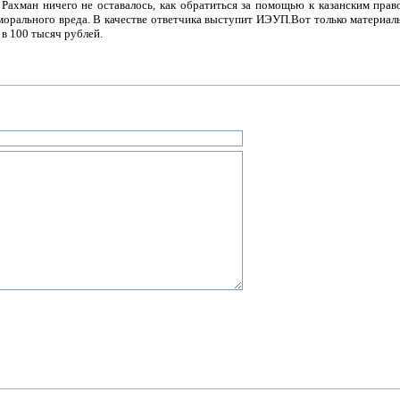
 Рахман ничего не оставалось, как обратиться за помощью к казанским пра
 морального вреда. В качестве ответчика выступит ИЭУП.Вот только матери
 в 100 тысяч рублей.