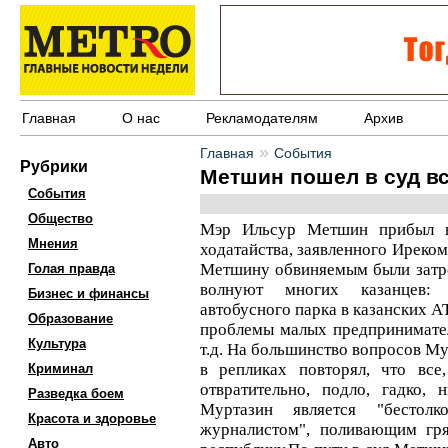
Главная
О нас
Рекламодателям
Архив
»
Главная
События
Рубрики
Метшин пошел в суд вс
События
Общество
Мэр Ильсур Метшин прибыл в 
Мнения
ходатайства, заявленного Иреко
Метшину обвиняемым были затрон
Голая правда
волнуют многих казанцев: 
Бизнес и финансы
автобусного парка в казанских А
Образование
проблемы малых предпринимател
Культура
т.д. На большинство вопросов Му
в репликах повторял, что все
Криминал
отвратительно, подло, гадко,
Разведка боем
Муртазин является "бестол
Красота и здоровье
журналистом", поливающим гр
Авто