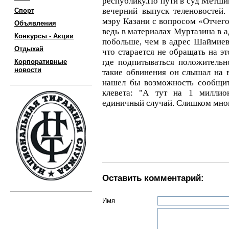
республику.По пути в суд Метшин
вечерний выпуск теленовостей.
Спорт
мэру Казани с вопросом «Отчего
Объявления
ведь в материалах Муртазина в а
Конкурсы - Акции
побольше, чем в адрес Шаймиев
Отдыхай
что старается не обращать на эт
где подпитываться положительн
Корпоративные
новости
такие обвинения он слышал на в
нашел бы возможность сообщит
клевета: "А тут на 1 миллио
единичный случай. Слишком мног
Оставить комментарий:
Имя