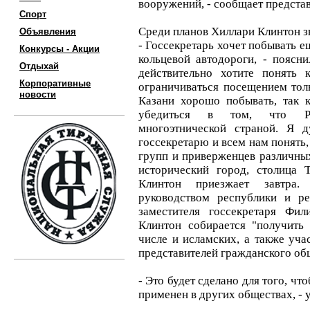
вооружений, - сообщает предста
Спорт
Среди планов Хиллари Клинтон з
Объявления
- Госсекретарь хочет побывать е
Конкурсы - Акции
кольцевой автодороги, - поясни
Отдыхай
действительно хотите понять 
Корпоративные
ограничиваться посещением тол
новости
Казани хорошо побывать, так 
убедиться в том, что Ро
многоэтнической страной. Я 
госсекретарю и всем нам понять,
групп и приверженцев различных
исторический город, столица 
Клинтон приезжает завтра.
руководством республики и р
заместителя госсекретаря Фи
Клинтон собирается "получить
числе и исламских, а также уч
представителей гражданского об
- Это будет сделано для того, чт
применен в других обществах, - 