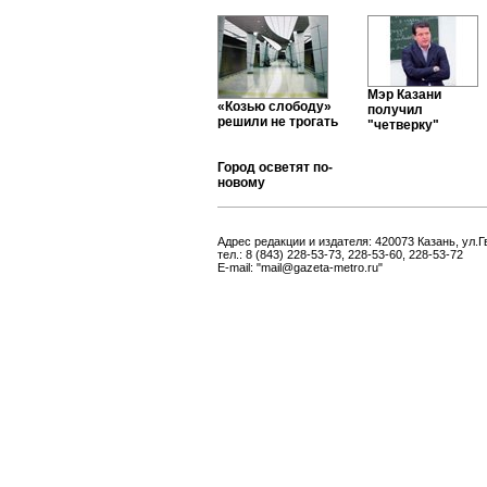
Мэр Казани
«Козью слободу»
получил
решили не трогать
"четверку"
Город осветят по-
новому
Адрес редакции и издателя: 420073 Казань, ул.Г
тел.: 8 (843) 228-53-73, 228-53-60, 228-53-72
E-mail: "mail@gazeta-metro.ru"