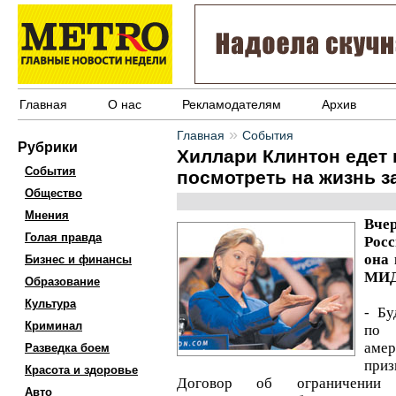
Главная
О нас
Рекламодателям
Архив
»
Главная
События
Рубрики
Хиллари Клинтон едет в
События
посмотреть на жизнь 
Общество
Мнения
Вче
Голая правда
Росс
она 
Бизнес и финансы
МИД
Образование
Культура
- Бу
Криминал
по
амер
Разведка боем
при
Красота и здоровье
Договор об ограничении с
Авто