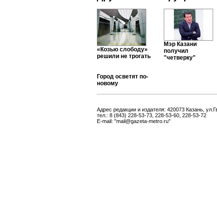
Мэр Казани
«Козью слободу»
получил
решили не трогать
"четверку"
Город осветят по-
новому
Адрес редакции и издателя: 420073 Казань, ул.Г
тел.: 8 (843) 228-53-73, 228-53-60, 228-53-72
E-mail: "mail@gazeta-metro.ru"