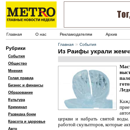
Главная
О нас
Рекламодателям
Архив
»
Главная
События
Рубрики
Из Раифы украли жемч
События
Общество
Мас
Мнения
выс
пал
Голая правда
гот
Бизнес и финансы
Ледя
Образование
Культура
Каж
прие
Криминал
авто
Разведка боем
церкви и набрать святой воды
Красота и здоровье
работой скульпторов, которые ак
Авто