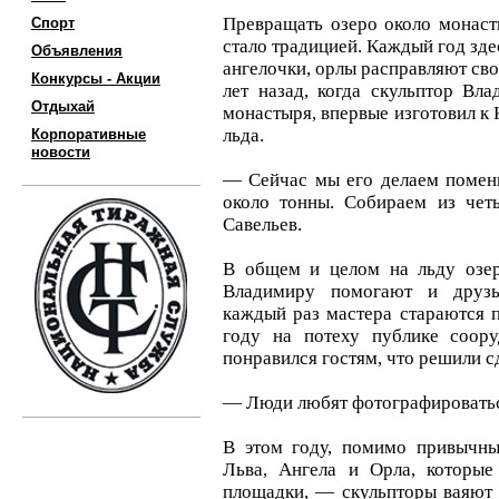
Превращать озеро около монаст
Спорт
стало традицией. Каждый год зде
Объявления
ангелочки, орлы расправляют сво
Конкурсы - Акции
лет назад, когда скульптор Вл
Отдыхай
монастыря, впервые изготовил к
льда.
Корпоративные
новости
— Сейчас мы его делаем помень
около тонны. Собираем из чет
Савельев.
В общем и целом на льду озер
Владимиру помогают и друзь
каждый раз мастера стараются 
году на потеху публике соору
понравился гостям, что решили сде
— Люди любят фотографироватьс
В этом году, помимо привычны
Льва, Ангела и Орла, которые
площадки, — скульпторы ваяют 