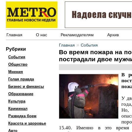
Главная
О нас
Рекламодателям
Архив
»
Главная
События
Рубрики
Во время пожара на п
События
пострадали двое мужч
Общество
Мнения
В р
Голая правда
пос
пожа
Бизнес и финансы
Образование
У дв
Культура
года
Криминал
Но,
опа
Разведка боем
пор
Красота и здоровье
15.40. Именно в это время
Авто