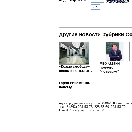
Другие новости рубрики С
Мэр Казани
«Козью слободу»
получил
решили не трогать
"четверку"
Город осветят по-
новому
Адрес редакции и издателя: 420073 Казань, ул.Г
тел.: 8 (843) 228-53-73, 228-53-60, 228-53-72
E-mail: "mail@gazeta-metro.ru"