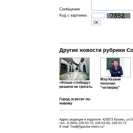
Сообщение
Код с картинки:
Другие новости рубрики С
Мэр Казани
«Козью слободу»
получил
решили не трогать
"четверку"
Город осветят по-
новому
Адрес редакции и издателя: 420073 Казань, ул.Г
тел.: 8 (843) 228-53-73, 228-53-60, 228-53-72
E-mail: "mail@gazeta-metro.ru"