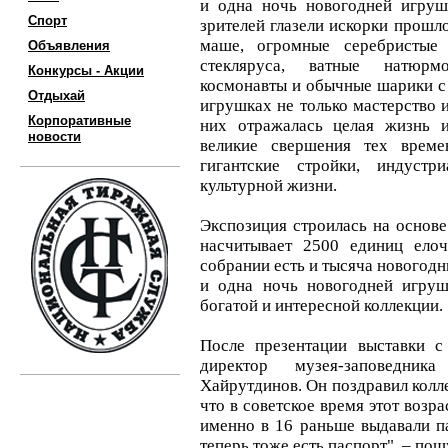
и одна ночь новогодней игруш
Спорт
зрителей глазели искорки прошл
маше, огромные серебристые
Объявления
стекляруса, ватные натюрм
Конкурсы - Акции
космонавты и обычные шарики с
Отдыхай
игрушках не только мастерство и
Корпоративные
них отражалась целая жизнь 
новости
великие свершения тех време
гигантские стройки, индуст
культурной жизни.
Экспозиция строилась на основе
насчитывает 2500 единиц ело
собрании есть и тысяча новогодн
и одна ночь новогодней игруш
богатой и интересной коллекции.
После презентации выставки с
директор музея-заповедни
Хайрутдинов. Он поздравил колле
что в советское время этот возр
именно в 16 раньше выдавали па
теперь тоже есть паспорт", – пош