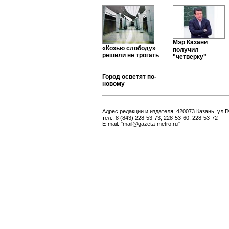
Мэр Казани
«Козью слободу»
получил
решили не трогать
"четверку"
Город осветят по-
новому
Адрес редакции и издателя: 420073 Казань, ул.Г
тел.: 8 (843) 228-53-73, 228-53-60, 228-53-72
E-mail: "mail@gazeta-metro.ru"