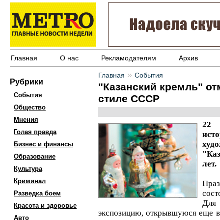
Главная
О нас
Рекламодателям
Архив
»
Главная
События
Рубрики
"Казанский кремль" от
События
стиле СССР
Общество
Мнения
22 
Голая правда
ис
худ
Бизнес и финансы
"Ка
Образование
лет.
Культура
Криминал
Пра
сост
Разведка боем
Для
Красота и здоровье
экспозицию, открывшуюся еще в 
Авто