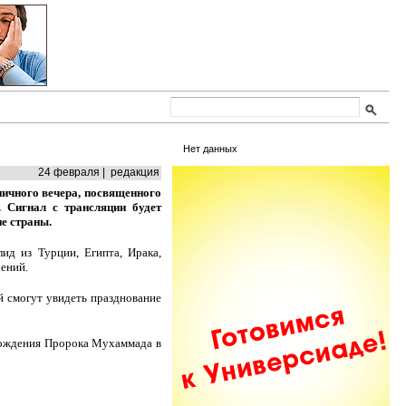
Нет данных
24 февраля | редакция
ничного вечера, посвященного
 Сигнал с трансляции будет
е страны.
ид из Турции, Египта, Ирака,
ений.
й смогут увидеть празднование
 рождения Пророка Мухаммада в