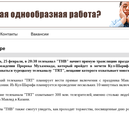
Контакты
Вакансии
ре
а, 25 февраля, в 20:30 телеканал "ТНВ" начнет прямую трансляцию празд
ождения Пророка Мухаммада, который пройдет в мечети Кул-Шариф.
аваться турецкому телеканалу "TRT", вещание которого охватывает многи
кий телеканал "TRT" планирует вести прямые включения с праздника Мавл
онии. Из Кул-Шарифа планируется проведение нескольких 10-минутных включ
ие телеканала "TRT" охватывает 300 млн. телезрителей, именно столько люде
а Мавлид в Казани.
нала "ТНВ" также смогут увидеть, как проходят торжества, посвященные дню