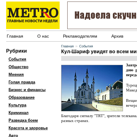
Главная
О нас
Рекламодателям
Архив
»
Главная
События
Рубрики
Кул-Шариф увидят во всем ми
События
Завтр
Общество
дню р
Мнения
перед
Голая правда
Турец
Бизнес и финансы
Макед
Образование
Вещан
Культура
вечер
Криминал
Благодаря сигналу "TRT", зрители телека
Разведка боем
разных странах.
Красота и здоровье
Авто