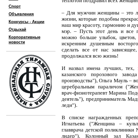
теплотой поздравил всех женщин
Спорт
– Для мужчин женщины – это л
Объявления
жизни, которые подобны прекрас
Конкурсы - Акции
наш мир красоту, гармонию и ду
Отдыхай
мэр. – Пусть этот день и все
можно больше улыбок, цветов,
Корпоративные
новости
искренним душевным восторг
сделать все от нас зависящее
продолжался всю жизнь!
И назвал имена лучших, тех, 
казанского порохового завод
производства"), Ольга Мауль – в
церебральным параличом ("Жен
врач-физиотерапевт Марина Под
деятель"), предприниматель Ма
леди").
В списке награжденных преп
Игнатьева ("Женщина – культ
главврача детской поликлиники
лидер"). Колонный зал Каза