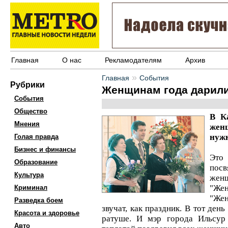
Главная
О нас
Рекламодателям
Архив
»
Главная
События
Рубрики
Женщинам года дарил
События
Общество
В К
Мнения
жен
нужн
Голая правда
Бизнес и финансы
Это 
Образование
посв
Культура
жен
"Же
Криминал
"Жен
Разведка боем
звучат, как праздник. В тот ден
Красота и здоровье
ратуше. И мэр города Ильсу
Авто