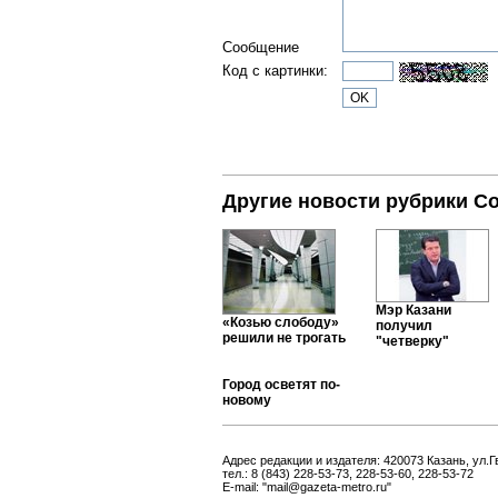
Сообщение
Код с картинки:
Другие новости рубрики С
Мэр Казани
«Козью слободу»
получил
решили не трогать
"четверку"
Город осветят по-
новому
Адрес редакции и издателя: 420073 Казань, ул.Г
тел.: 8 (843) 228-53-73, 228-53-60, 228-53-72
E-mail: "mail@gazeta-metro.ru"