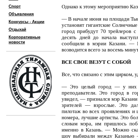
Однако к этому мероприятию Каза
Спорт
Объявления
— В начале июня на площади Тыс
Конкурсы - Акции
установят гигантские Солнечные
Отдыхай
город прибудут 70 трейлеров с 
десять дней до начала выступ
Корпоративные
новости
сообщили в мэрии Казани. — К
возводится всего за восемь минут
ВСЕ СВОЕ ВЕЗУТ С СОБОЙ
Все, что связано с этим цирком, 
— Это целый город — у них т
преподаватели. Это город в го
увидел, — признался мэр Казан
зрителей — взрослые. Это да
пилотаж во всех проявлениях и 
номера, лучшие артисты. Это бо
словам мэра, им пришлось поб
именно в Казань. — Можно сказ
шоу выбирали между Казанью —