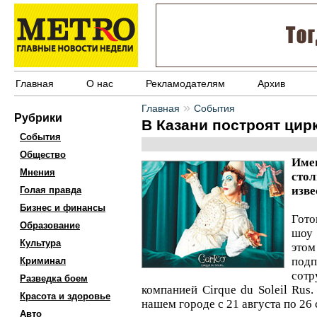
Главная
О нас
Рекламодателям
Архив
»
Главная
События
Рубрики
В Казани построят цирк
События
Общество
Име
Мнения
сто
изве
Голая правда
Бизнес и финансы
Гото
Образование
шоу 
Культура
это
по
Криминал
сотр
Разведка боем
компанией Cirque du Soleil Rus.
Красота и здоровье
нашем городе с 21 августа по 26 
Авто