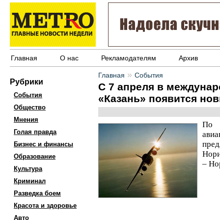
Главная
О нас
Рекламодателям
Архив
»
Главная
События
Рубрики
С 7 апреля в междуна
События
«Казань» появится но
Общество
Мнения
По 
Голая правда
ави
пре
Бизнес и финансы
Нори
Образование
– Но
Культура
Криминал
Разведка боем
Красота и здоровье
Авто