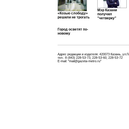
Мэр Казани
«Козью слободу»
получил
решили не трогать
"четверку"
Город осветят по-
новому
Адрес редакции и издателя: 420073 Казань, ул.Г
тел.: 8 (843) 228-53-73, 228-53-60, 228-53-72
E-mail: "mail@gazeta-metro.ru"