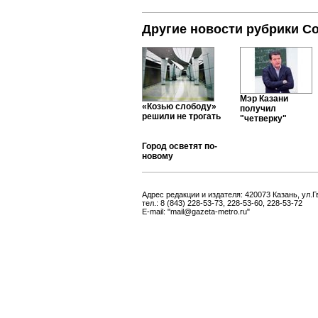
Другие новости рубрики С
Мэр Казани
«Козью слободу»
получил
решили не трогать
"четверку"
Город осветят по-
новому
Адрес редакции и издателя: 420073 Казань, ул.Г
тел.: 8 (843) 228-53-73, 228-53-60, 228-53-72
E-mail: "mail@gazeta-metro.ru"