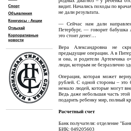
родных диагноз – у ребенка от
видит. Начались походы по врача
Спорт
не дали результата.
Объявления
Конкурсы - Акции
— Сейчас нам дали направлен
Отдыхай
Петербург, — говорит бабушка
это стоит денег…
Корпоративные
новости
Вера Александровна не скр
предыдущие операции. А в Питер
и она, и родители Артемчика о
люди, которым не безразлично зд
Операция, которая может верну
рублей. С одной стороны – это
немало людей, которые могут вне
Ведь даже небольшая часть этой
подарить ребенку мир, полный кр
Расчетный счет
Банк получателя: отделение "Банк
БИК: 049205603