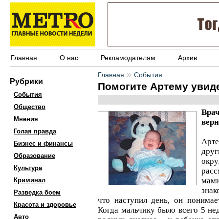
Главная
О нас
Рекламодателям
Архив
»
Главная
События
Рубрики
Помогите Артему увид
События
Общество
Вра
Мнения
верн
Голая правда
Арте
Бизнес и финансы
друг
Образование
окр
Культура
расс
мам
Криминал
знак
Разведка боем
что наступил день, он понима
Красота и здоровье
Когда мальчику было всего 5 не
Авто