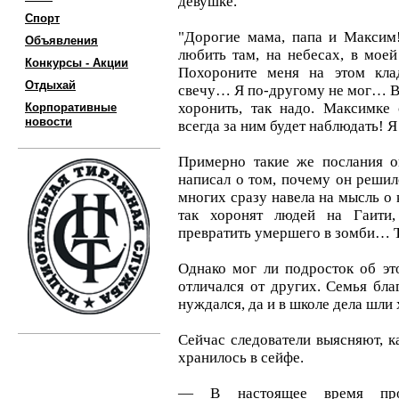
девушке.
Спорт
"Дорогие мама, папа и Максим
Объявления
любить там, на небесах, в мое
Конкурсы - Акции
Похороните меня на этом кла
Отдыхай
свечу… Я по-другому не мог… Вл
хоронить, так надо. Максимке
Корпоративные
новости
всегда за ним будет наблюдать!
Примерно такие же послания о
написал о том, почему он решил
многих сразу навела на мысль о 
так хоронят людей на Гаити
превратить умершего в зомби… Т
Однако мог ли подросток об эт
отличался от других. Семья бл
нуждался, да и в школе дела шли
Сейчас следователи выясняют, к
хранилось в сейфе.
— В настоящее время пров