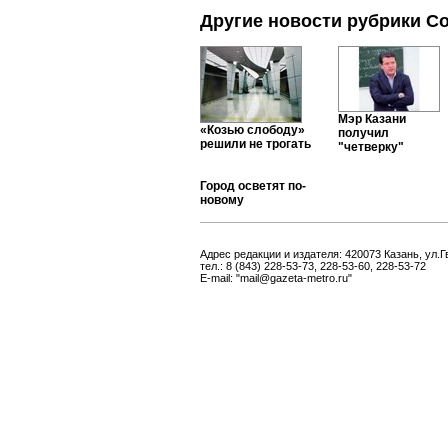
Другие новости рубрики С
Мэр Казани
«Козью слободу»
получил
решили не трогать
"четверку"
Город осветят по-
новому
Адрес редакции и издателя: 420073 Казань, ул.Г
тел.: 8 (843) 228-53-73, 228-53-60, 228-53-72
E-mail: "mail@gazeta-metro.ru"