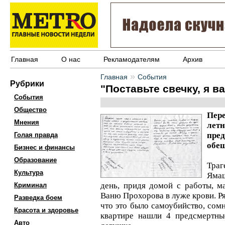
Главная
О нас
Рекламодателям
Архив
»
Главная
События
Рубрики
"Поставьте свечку, я 
События
Общество
Пер
Мнения
ле
пре
Голая правда
обещ
Бизнес и финансы
Образование
Траг
Культура
Ямаш
день, придя домой с работы, м
Криминал
Ваню Прохорова в луже крови. Ря
Разведка боем
что это было самоубийство, сомн
Красота и здоровье
квартире нашли 4 предсмертны
Авто