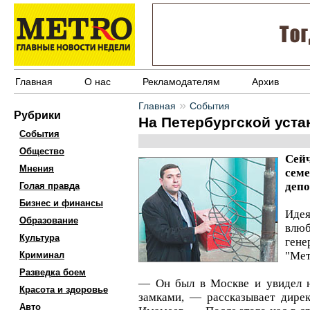
Главная
О нас
Рекламодателям
Архив
»
Главная
События
Рубрики
На Петербургской уст
События
Общество
Сей
Мнения
семе
депо
Голая правда
Бизнес и финансы
Идея
Образование
влю
Культура
ге
"Мет
Криминал
Разведка боем
— Он был в Москве и увидел н
Красота и здоровье
замками, — рассказывает дире
Авто