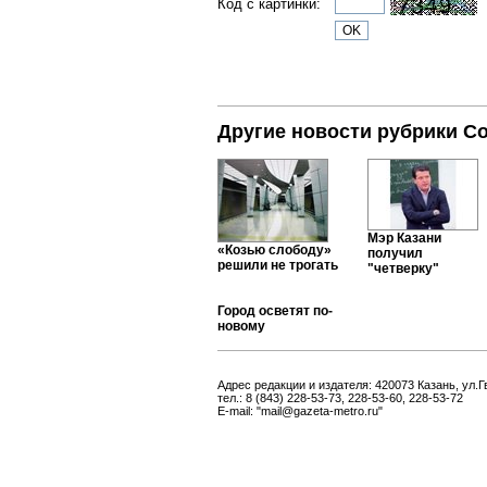
Код с картинки:
Другие новости рубрики С
Мэр Казани
«Козью слободу»
получил
решили не трогать
"четверку"
Город осветят по-
новому
Адрес редакции и издателя: 420073 Казань, ул.Г
тел.: 8 (843) 228-53-73, 228-53-60, 228-53-72
E-mail: "mail@gazeta-metro.ru"