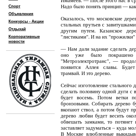
Имамеев. — После этого нас в с
Надо было понять принцип — как 
Спорт
Объявления
Оказалось, что московские дере
Конкурсы - Акции
стальных прутьев с завитушками
Отдыхай
другим путем. Казанское дере
"листиками". И на их "прожилки"
Корпоративные
новости
— Нам дали задание сделать де
оно уже было покрашено 
"Метроэлектротранс", — продо
появится Аллея славы. Будет
трамвай. И это дерево.
Сейчас изготовление стального д
сделать половину одной дуги с в
будет восемь. Потом ветки по
бронзовыми. Собирать дерево б
вкопают ствол, а потом будут п
дерево любви будет весить око
обвешать замками, то потянет 
заставляет задуматься – куда м
В Москве влюбленные выкидыва