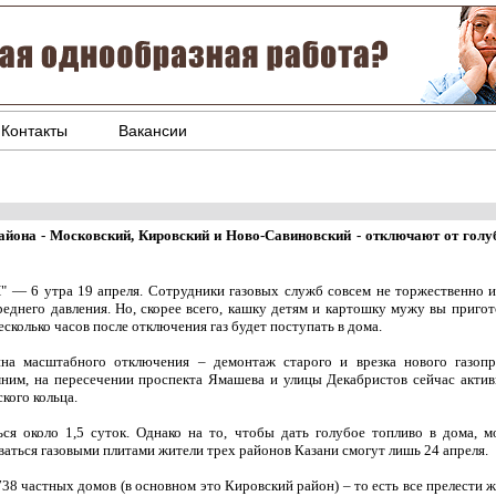
Контакты
Вакансии
айона - Московский, Кировский и Ново-Савиновский - отключают от голу
Ч" — 6 утра 19 апреля. Сотрудники газовых служб совсем не торжественно 
среднего давления. Но, скорее всего, кашку детям и картошку мужу вы пригот
сколько часов после отключения газ будет поступать в дома.
на масштабного отключения – демонтаж старого и врезка нового газоп
ним, на пересечении проспекта Ямашева и улицы Декабристов сейчас актив
кого кольца.
ся около 1,5 суток. Однако на то, чтобы дать голубое топливо в дома, м
аться газовыми плитами жители трех районов Казани смогут лишь 24 апреля.
 738 частных домов (в основном это Кировский район) – то есть все прелести ж