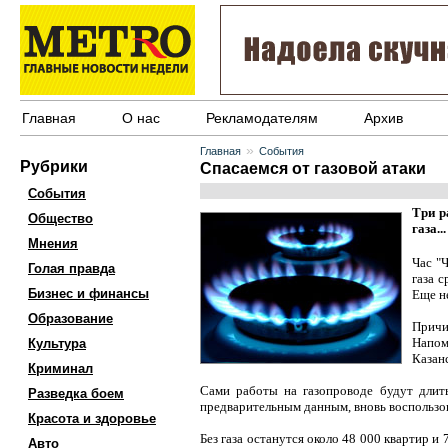
Главная
О нас
Рекламодателям
Архив
»
Главная
События
Рубрики
Спасаемся от газовой атаки
События
Три р
Общество
газа...
Мнения
Час "
Голая правда
газа 
Бизнес и финансы
Еще не
Образование
Причи
Напом
Культура
Казанс
Криминал
Сами работы на газопроводе будут длить
Разведка боем
предварительным данным, вновь воспользов
Красота и здоровье
Без газа останутся около 48 000 квартир и
Авто