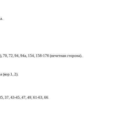
а.
2), 70, 72, 94, 94а, 154, 158-176 (нечетная сторона).
а (кор.1, 2).
35, 37, 43-45, 47, 49, 61-63, 66.