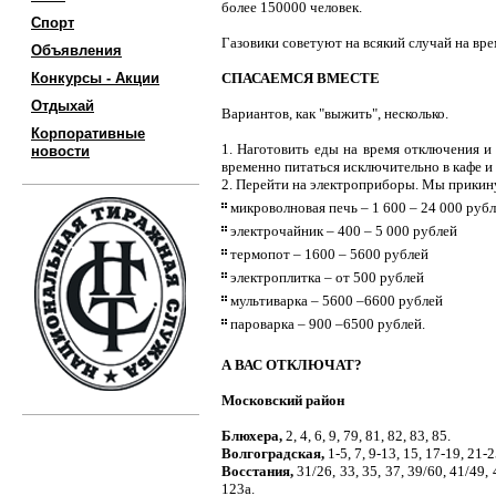
более 150000 человек.
Спорт
Газовики советуют на всякий случай на врем
Объявления
Конкурсы - Акции
СПАСАЕМСЯ ВМЕСТЕ
Отдыхай
Вариантов, как "выжить", несколько.
Корпоративные
1. Наготовить еды на время отключения и
новости
временно питаться исключительно в кафе и 
2. Перейти на электроприборы. Мы прикину
микроволновая печь – 1 600 – 24 000 руб
электрочайник – 400 – 5 000 рублей
термопот – 1600 – 5600 рублей
электроплитка – от 500 рублей
мультиварка – 5600 –6600 рублей
пароварка – 900 –6500 рублей.
А ВАС ОТКЛЮЧАТ?
Московский район
Блюхера
,
2, 4, 6, 9, 79, 81, 82, 83, 85.
Волгоградская,
1-5, 7, 9-13, 15, 17-19, 21-25
Восстания,
31/26, 33, 35, 37, 39/60, 41/49, 
123а.