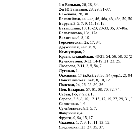
1-я Вольная,
26, 28, 34.
2-я Ю.Западная,
28, 29, 31-37.
Баженова,
28, 30.
Бакалейная,
44, 44а, 46, 46а, 48, 48а, 50, 50
Баруди,
3, 5, 7, 9, 11, 13, 19.
Батыршина,
13, 16-23, 28-33, 35, 37-40а.
Болотникова,
13а, 17а.
Вахитова,
6, 8, 10.
Горсоветская,
2а, 17, 34.
Дружинная,
2а-6, 8, 9, 11.
Коммунаров,
2.
Краснококшайская,
43/21, 54, 56, 58, 62 (
Кулахметова,
3-12, 14-19, 21, 23, 25.
Лазарева,
2/11, 3, 5, 5а, 7.
Луговая,
1.
Окольная,
17 (а,6,в), 28, 30, 94 (кор.1, 2); 94
Повстанческая,
1а-6, 8, 10, 12.
Полевая,
24, 26, 28, 30, 36.
Поп. Базарная,
57, 61, 68, 70, 72, 74.
Сабан,
1-5, 7 (а,б), 15.
Серова,
2-6, 8, 10, 12-15, 17, 19, 27, 29, 31, 
Солнечная,
4, 6.
Сулеймановой,
3, 5, 7.
Фабричная,
4.
Фрунзе,
9, 9а, 15, 17.
Чкалова,
1, 7, 9, 10, 11, 13, 15.
Ягодинская,
23, 27, 35, 37.