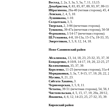
Восход,
2, 2а, 3, 3а, 5, 5а, 7, 11, 13,15.
Декабристов,
8, 83, 85, 87, 89, 93, 97, 99
Ибрагимова,
26а-40 (четная сторона), 45, 4
Ленская,
2, 4, 5, 10.
Лушникова,
1-10.
Солдатская,
3, 5.
Тверская,
2, 3-9б (нечетная сторона).
Тунакова,
39-47а (нечетная сторона), 50-58
Фурманова,
1/14-17 (нечетная сторона).
Ш.Усманова,
4-8, 10-13а, 15-17а, 19-33, 35,
Энергетиков,
3, 5, 9, 12, 14, 18.
Ново-Савиновский район
Абсалямова,
13, 14, 18, 23, 25-32, 35, 37, 39
Бондаренко,
4-10/8, 14-17, 19, 20, 22-25, 27
Коллективная,
35, 37, 39.
Короленко,
11-25 (нечетная сторона), 31а-
Меридианная,
3, 3а, 7, 9-15, 17, 19, 20, 22, 
Мусина,
9, 21, 23.
Сибгата Хакима,
3.
Черноморская,
3, 5, 9, 11.
Четаева,
39-51 (нечетная сторона), 54, 56, 6
Чистопольская,
4, 5, 15, 17, 19, 20а, 20/12,
Ямашева,
4, 6, 12, 14-23, 25, 27-32, 35, 39.
Кировский район