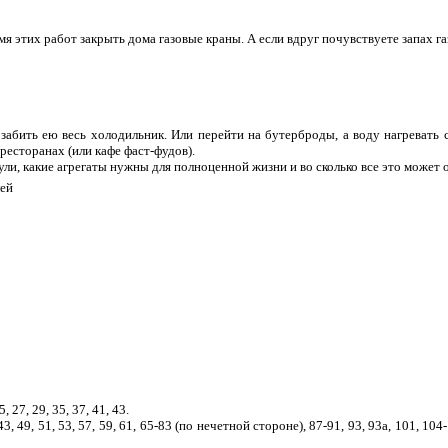
я этих работ закрыть дома газовые краны. А если вдруг почувствуете запах газ
 забить ею весь холодильник. Или перейти на бутерброды, а воду нагревать
ресторанах (или кафе фаст-фудов).
ли, какие агрегаты нужны для полноценной жизни и во сколько все это может 
лей
, 27, 29, 35, 37, 41, 43.
43, 49, 51, 53, 57, 59, 61, 65-83 (по нечетной стороне), 87-91, 93, 93а, 101, 104