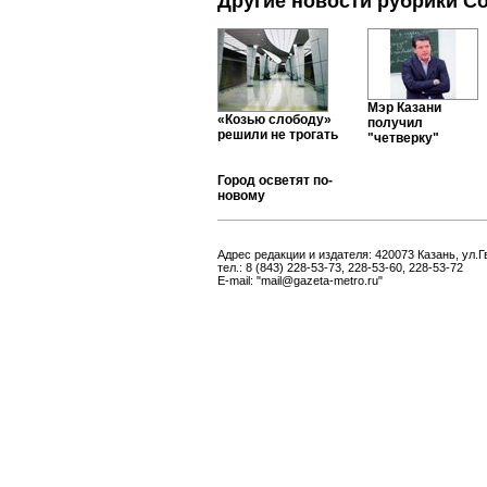
Другие новости рубрики С
Мэр Казани
«Козью слободу»
получил
решили не трогать
"четверку"
Город осветят по-
новому
Адрес редакции и издателя: 420073 Казань, ул.Г
тел.: 8 (843) 228-53-73, 228-53-60, 228-53-72
E-mail: "mail@gazeta-metro.ru"