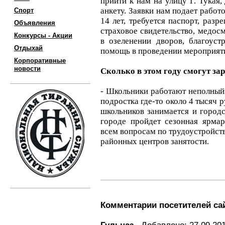
прийти к нам на улицу Г. Тукая, 
анкету. Заявки нам подает работо
Спорт
14 лет, требуется паспорт, раз
Объявления
страховое свидетельство, медос
Конкурсы - Акции
в озеленении дворов, благоуст
Отдыхай
помощь в проведении мероприят
Корпоративные
новости
Сколько в этом году смогут за
- Школьники работают неполный 
подростка где-то около 4 тысяч 
школьников занимается и городс
городе пройдет сезонная ярмар
всем вопросам по трудоустройст
районных центров занятости.
Комментарии посетителей са