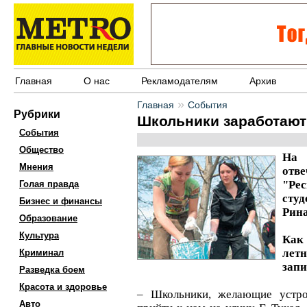
Главная
О нас
Рекламодателям
Архив
»
Главная
События
Рубрики
Школьники заработают
События
Общество
На 
Мнения
отв
"Р
Голая правда
сту
Бизнес и финансы
Рина
Образование
Культура
Как 
лет
Криминал
запи
Разведка боем
Красота и здоровье
– Школьники, желающие устро
Авто