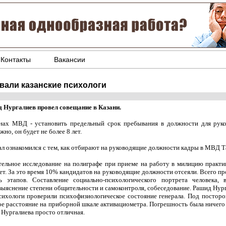
Контакты
Вакансии
вали казанские психологи
 Нургалиев провел совещание в Казани.
нах МВД - установить предельный срок пребывания в должности для ру
но, он будет не более 8 лет.
ал ознакомился с тем, как отбирают на руководящие должности кадры в МВД Т
тельное исследование на полиграфе при приеме на работу в милицию практи
лет. За это время 10% кандидатов на руководящие должности отсеяли. Всего п
ь этапов. Составление социально-психологического портрета человека, 
 выяснение степени общительности и самоконтроля, собеседование. Рашид Нур
сихологи проверили психофизиологическое состояние генерала. Под постор
ое расстояние на приборной шкале активациометра. Погрешность была ничего 
Нургалиева просто отличная.