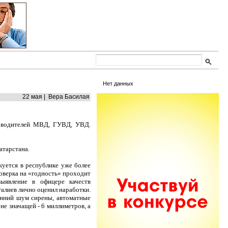
Нет данных
22 мая | Вера Басилая
ководителей МВД, ГУВД, УВД.
атарстана.
куется в республике уже более
роверка на «годность» проходит
выявление в офицере качеств
галиев лично оценил наработки.
онний шум сирены, автоматные
не значащей - 6 миллиметров, а