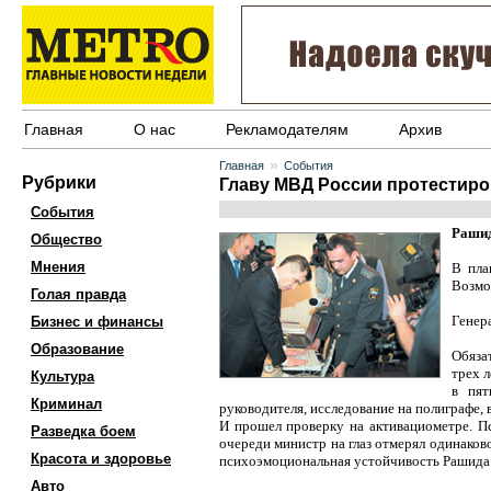
Главная
О нас
Рекламодателям
Архив
»
Главная
События
Рубрики
Главу МВД России протестиро
События
Рашид
Общество
Мнения
В пла
Возмож
Голая правда
Генер
Бизнес и финансы
Образование
Обяза
трех 
Культура
в пят
Криминал
руководителя, исследование на полиграфе,
И прошел проверку на активациометре. П
Разведка боем
очереди министр на глаз отмерял одинаков
Красота и здоровье
психоэмоциональная устойчивость Рашида 
Авто