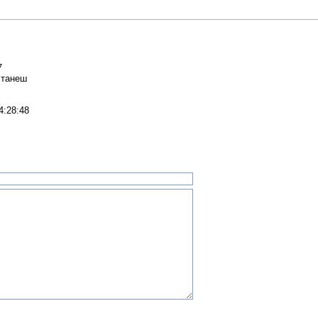
7
станеш
4:28:48