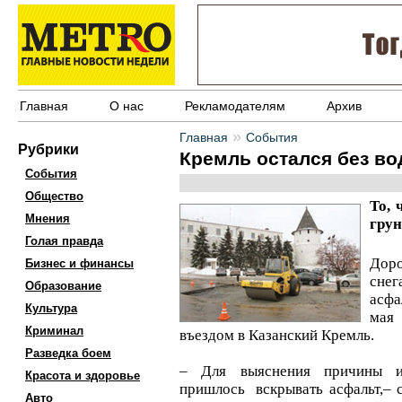
Главная
О нас
Рекламодателям
Архив
»
Главная
События
Рубрики
Кремль остался без в
События
Общество
То, 
Мнения
грун
Голая правда
Дор
Бизнес и финансы
сне
Образование
асфа
Культура
мая
Криминал
въездом в Казанский Кремль.
Разведка боем
– Для выяснения причины и
Красота и здоровье
пришлось вскрывать асфальт,– 
Авто