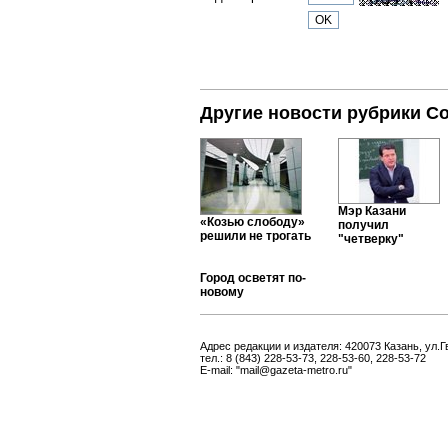
Другие новости рубрики С
Мэр Казани
«Козью слободу»
получил
решили не трогать
"четверку"
Город осветят по-
новому
Адрес редакции и издателя: 420073 Казань, ул.Г
тел.: 8 (843) 228-53-73, 228-53-60, 228-53-72
E-mail: "mail@gazeta-metro.ru"