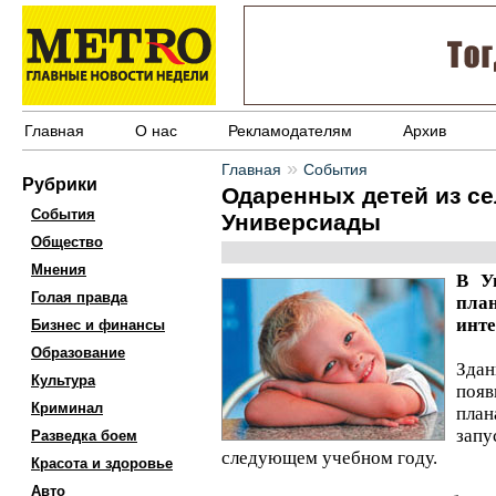
Главная
О нас
Рекламодателям
Архив
»
Главная
События
Рубрики
Одаренных детей из се
События
Универсиады
Общество
Мнения
В У
Голая правда
пла
инте
Бизнес и финансы
Образование
Здан
Культура
появ
Криминал
план
запу
Разведка боем
следующем учебном году.
Красота и здоровье
Авто