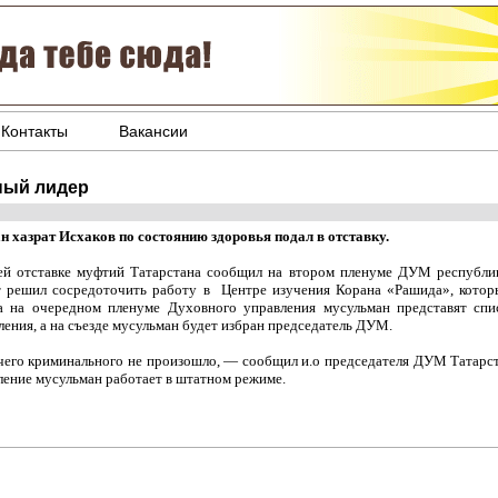
Контакты
Вакансии
ный лидер
н хазрат Исхаков по состоянию здоровья подал в отставку.
ей отставке муфтий Татарстана сообщил на втором пленуме ДУМ республи
т решил сосредоточить работу в Центре изучения Корана «Рашида», которы
а на очередном пленуме Духовного управления мусульман представят спи
ления, а на съезде мусульман будет избран председатель ДУМ.
его криминального не произошло, — сообщил и.о председателя ДУМ Татарст
ление мусульман работает в штатном режиме.