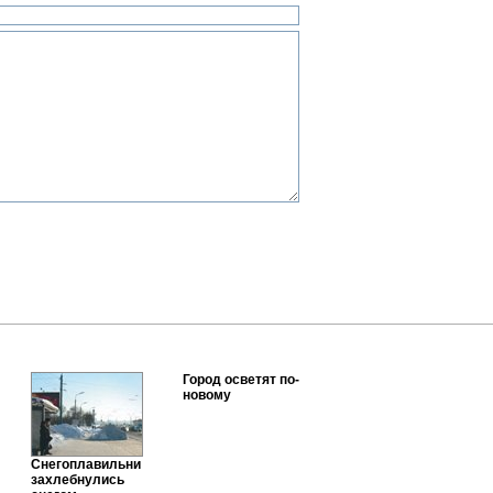
Город осветят по-
новому
Снегоплавильни
захлебнулись