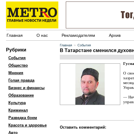
Главная
О нас
Рекламодателям
Архив
»
Главная
События
Рубрики
В Татарстане сменился духов
События
Гусма
Общество
Мнения
О сво
хазра
Голая правда
месяц
Управ
Бизнес и финансы
Образование
— Нич
управ
Культура
Криминал
Разведка боем
Красота и здоровье
Оставить комментарий:
Авто