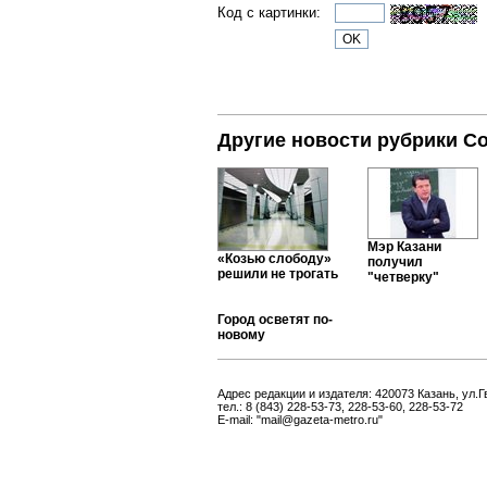
Код с картинки:
Другие новости рубрики С
Мэр Казани
«Козью слободу»
получил
решили не трогать
"четверку"
Город осветят по-
новому
Адрес редакции и издателя: 420073 Казань, ул.Г
тел.: 8 (843) 228-53-73, 228-53-60, 228-53-72
E-mail: "mail@gazeta-metro.ru"