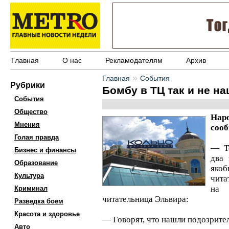
Главная
О нас
Рекламодателям
Архив
»
Главная
События
Рубрики
Бомбу в ТЦ так и не н
События
Общество
На
Мнения
соо
Голая правда
— То
Бизнес и финансы
два 
Образование
яко
Культура
чита
на 
Криминал
читательница Эльвира:
Разведка боем
Красота и здоровье
— Говорят, что нашли подозрител
Авто