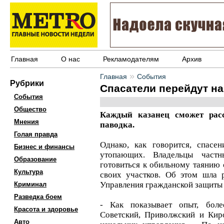
Главная
О нас
Рекламодателям
Архив
»
Главная
События
Рубрики
Спасатели перейдут н
События
Общество
Каждый казанец сможет рас
Мнения
паводка.
Голая правда
Однако, как говорится, спас
Бизнес и финансы
утопающих. Владельцы част
Образование
готовиться к обильному таянию 
Культура
своих участков. Об этом шла 
Управления гражданской защиты
Криминал
Разведка боем
- Как показывает опыт, бол
Красота и здоровье
Советский, Приволжский и Киро
Авто