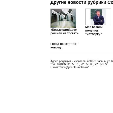
Другие новости рубрики С
Мэр Казани
«Козью слободу»
получил
решили не трогать
"четверку"
Город осветят по-
новому
Адрес редакции и издателя: 420073 Казань, ул.Г
тел.: 8 (843) 228-53-73, 228-53-60, 228-53-72
E-mail: "mail@gazeta-metro.ru"