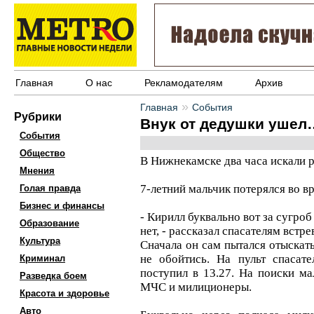
Главная
О нас
Рекламодателям
Архив
»
Главная
События
Рубрики
Внук от дедушки ушел
События
Общество
В Нижнекамске два часа искали р
Мнения
7-летний мальчик потерялся во в
Голая правда
Бизнес и финансы
- Кирилл буквально вот за сугроб
Образование
нет, - рассказал спасателям вст
Культура
Сначала он сам пытался отыскать
не обойтись. На пульт спасат
Криминал
поступил в 13.27. На поиски ма
Разведка боем
МЧС и милиционеры.
Красота и здоровье
Авто