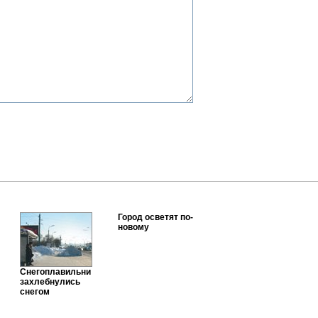
Город осветят по-
новому
Снегоплавильни
захлебнулись
снегом