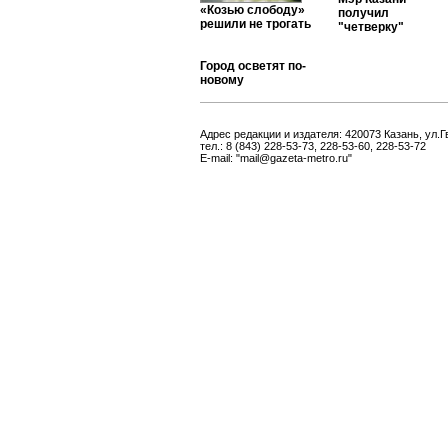
«Козью слободу»
получил
решили не трогать
"четверку"
Город осветят по-
новому
Адрес редакции и издателя: 420073 Казань, ул.Г
тел.: 8 (843) 228-53-73, 228-53-60, 228-53-72
E-mail: "mail@gazeta-metro.ru"