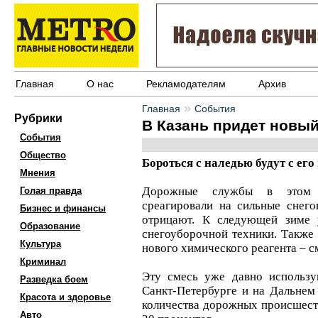
Главная
О нас
Рекламодателям
Архив
»
Главная
События
Рубрики
В Казань придет новый
События
Общество
Бороться с наледью будут с ег
Мнения
Дорожные службы в этом г
Голая правда
среагировали на сильные снего
Бизнес и финансы
отрицают. К следующей зиме 
Образование
снегоуборочной техники. Также 
Культура
нового химического реагента – 
Криминал
Эту смесь уже давно использу
Разведка боем
Санкт-Петербурге и на Дальнем 
Красота и здоровье
количества дорожных происшеств
Авто