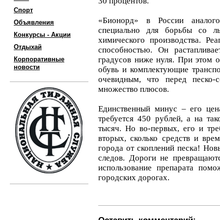
30 процентов.
Спорт
«Бионорд» в России аналого
Объявления
специально для борьбы со ль
Конкурсы - Акции
химического производства. Реа
Отдыхай
способностью. Он растаплива
градусов ниже нуля. При этом о
Корпоративные
новости
обувь и комплектующие транспо
очевидным, что перед песко-
множество плюсов.
Единственный минус – его цен
требуется 450 рублей, а на та
тысяч. Но во-первых, его и тре
вторых, сколько средств и вре
города от скоплений песка! Нов
следов. Дороги не превращаютс
использование препарата помо
городских дорогах.