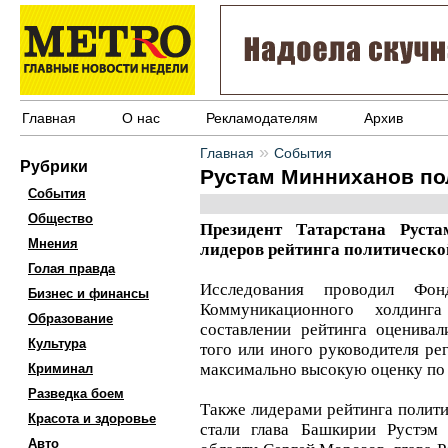
Главная
О нас
Рекламодателям
Архив
»
Главная
События
Рубрики
Рустам Минниханов по
События
Общество
Президент Татарстана Рус
Мнения
лидеров рейтинга политическо
Голая правда
Исследования проводил Фон
Бизнес и финансы
Коммуникационного холдинг
Образование
составлении рейтинга оценивал
Культура
того или иного руководителя ре
максимально высокую оценку по 
Криминал
Разведка боем
Также лидерами рейтинга полит
Красота и здоровье
стали глава Башкирии Рустэм 
Авто