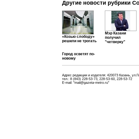
Другие новости рубрики С
Мэр Казани
«Козью слободу»
получил
решили не трогать
"четверку"
Город осветят по-
новому
Адрес редакции и издателя: 420073 Казань, ул.Г
тел.: 8 (843) 228-53-73, 228-53-60, 228-53-72
E-mail: "mail@gazeta-metro.ru"