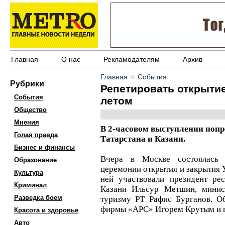
Главная
О нас
Рекламодателям
Архив
»
Главная
События
Рубрики
Репетировать открыти
События
летом
Общество
Мнения
В 2-часовом выступлении попр
Голая правда
Татарстана и Казани.
Бизнес и финансы
Вчера в Москве состоялась 
Образование
церемонии открытия и закрытия 
Культура
ней участвовали президент ре
Криминал
Казани Ильсур Метшин, минис
Разведка боем
туризму РТ Рафис Бурганов. О
фирмы «АРС» Игорем Крутым и 
Красота и здоровье
Авто