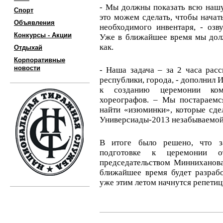
- Мы должны показать всю нашу
Спорт
это можем сделать, чтобы начат
Объявления
необходимого инвентаря, - озв
Конкурсы - Акции
Уже в ближайшее время мы долж
как.
Отдыхай
Корпоративные
новости
- Наша задача – за 2 часа рас
республики, города, - дополнил
к созданию церемонии ком
хореографов. – Мы постараемс
найти «изюминки», которые сд
Универсиады-2013 незабываемой
В итоге было решено, что з
подготовке к церемонии о
председательством Минниханова
ближайшее время будет разраб
уже этим летом начнутся репетиц