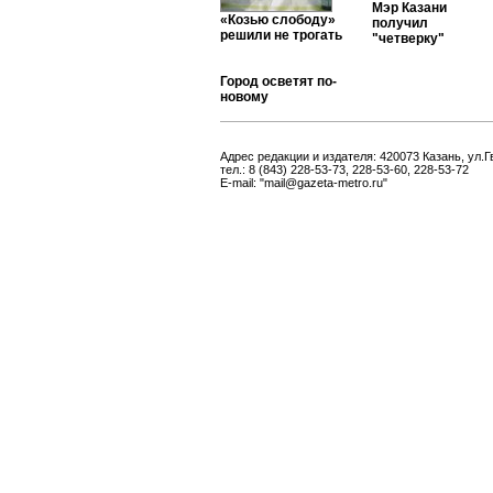
Мэр Казани
«Козью слободу»
получил
решили не трогать
"четверку"
Город осветят по-
новому
Адрес редакции и издателя: 420073 Казань, ул.Г
тел.: 8 (843) 228-53-73, 228-53-60, 228-53-72
E-mail: "mail@gazeta-metro.ru"