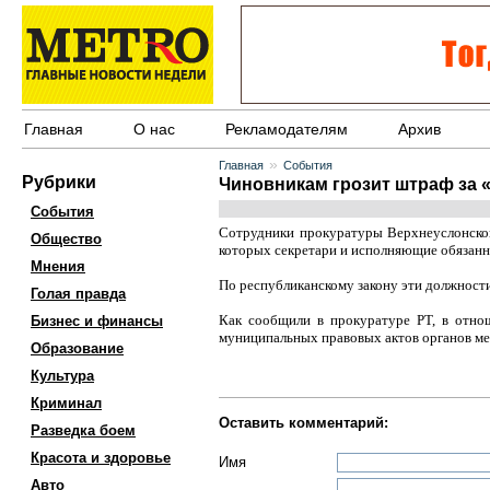
Главная
О нас
Рекламодателям
Архив
»
Главная
События
Рубрики
Чиновникам грозит штраф за 
События
Сотрудники прокуратуры Верхнеуслонског
Общество
которых секретари и исполняющие обязанн
Мнения
По республиканскому закону эти должности
Голая правда
Как сообщили в прокуратуре РТ, в отн
Бизнес и финансы
муниципальных правовых актов органов ме
Образование
Культура
Криминал
Оставить комментарий:
Разведка боем
Красота и здоровье
Имя
Авто