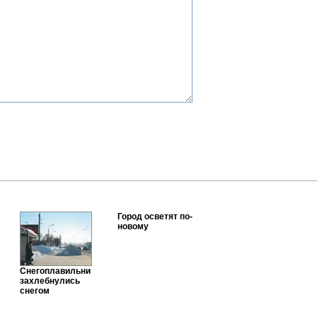
Город осветят по-
новому
Снегоплавильни
захлебнулись
снегом