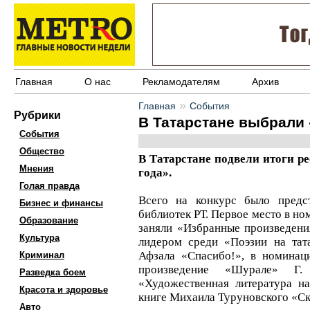
Главная
О нас
Рекламодателям
Архив
»
Главная
События
Рубрики
В Татарстане выбрали 
События
Общество
В Татарстане подвели итоги р
Мнения
года».
Голая правда
Всего на конкурс было предст
Бизнес и финансы
библиотек РТ. Первое место в но
Образование
заняли «Избранные произведени
Культура
лидером среди «Поэзии на тат
Афзала «Спасибо!», в номинац
Криминал
произведение «Шурале» Г
Разведка боем
«Художественная литература н
Красота и здоровье
книге Михаила Туруновского «Ск
Авто