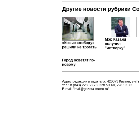
Другие новости рубрики С
Мэр Казани
«Козью слободу»
получил
решили не трогать
"четверку"
Город осветят по-
новому
Адрес редакции и издателя: 420073 Казань, ул.Г
тел.: 8 (843) 228-53-73, 228-53-60, 228-53-72
E-mail: "mail@gazeta-metro.ru"