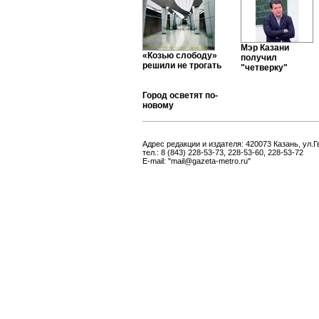
Мэр Казани
«Козью слободу»
получил
решили не трогать
"четверку"
Город осветят по-
новому
Адрес редакции и издателя: 420073 Казань, ул.Г
тел.: 8 (843) 228-53-73, 228-53-60, 228-53-72
E-mail: "mail@gazeta-metro.ru"