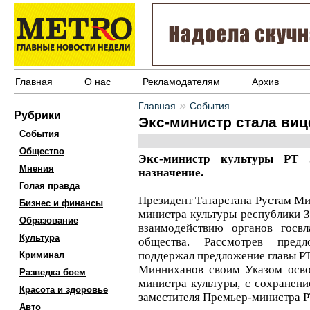
Главная
О нас
Рекламодателям
Архив
»
Главная
События
Рубрики
Экс-министр стала ви
События
Общество
Экс-министр культуры РТ 
Мнения
назначение.
Голая правда
Президент Татарстана Рустам М
Бизнес и финансы
министра культуры республики 
Образование
взаимодействию органов госвл
Культура
общества. Рассмотрев предл
поддержал предложение главы РТ.
Криминал
Минниханов своим Указом осво
Разведка боем
министра культуры, с сохранени
Красота и здоровье
заместителя Премьер-министра Р
Авто