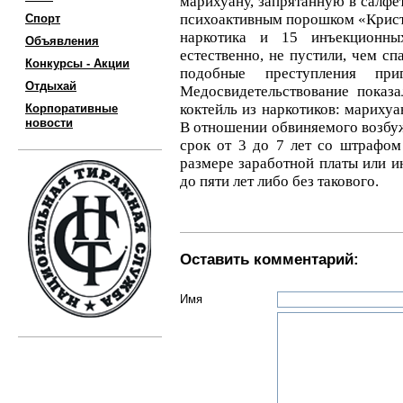
марихуану, запрятанную в салфет
психоактивным порошком «Криста
Спорт
наркотика и 15 инъекционны
Объявления
естественно, не пустили, чем сп
Конкурсы - Акции
подобные преступления при
Отдыхай
Медосвидетельствование показ
коктейль из наркотиков: мариху
Корпоративные
новости
В отношении обвиняемого возбуж
срок от 3 до 7 лет со штрафом
размере заработной платы или и
до пяти лет либо без такового.
Оставить комментарий:
Имя