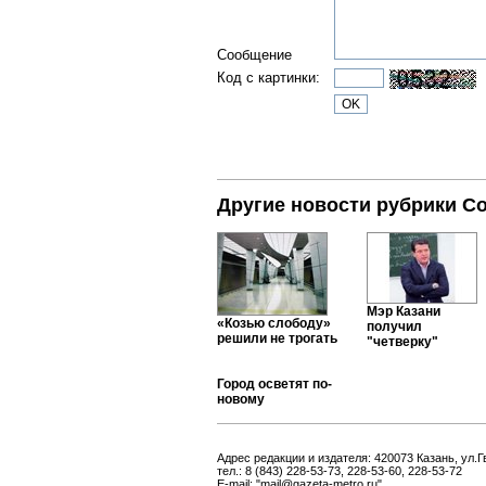
Сообщение
Код с картинки:
Другие новости рубрики С
Мэр Казани
«Козью слободу»
получил
решили не трогать
"четверку"
Город осветят по-
новому
Адрес редакции и издателя: 420073 Казань, ул.Г
тел.: 8 (843) 228-53-73, 228-53-60, 228-53-72
E-mail: "mail@gazeta-metro.ru"