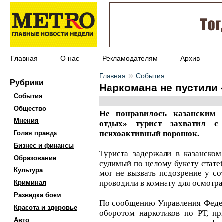
Главная
О нас
Рекламодателям
Архив
»
Главная
События
Рубрики
Наркомана не пустили 
События
Общество
Не понравилось казанским 
Мнения
отдых» турист захватил 
психоактивный порошок.
Голая правда
Бизнес и финансы
Туриста задержали в казанском
Образование
судимый по целому букету стате
Культура
мог не вызвать подозрение у с
проводили в комнату для осмотра
Криминал
Разведка боем
По сообщению Управления Феде
Красота и здоровье
оборотом наркотиков по РТ, п
Авто