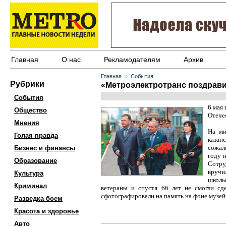
Главная
О нас
Рекламодателям
Архив
»
Главная
События
Рубрики
«Метроэлектротранс поздрави
События
6 мая
Общество
Отече
Мнения
На ми
Голая правда
казан
сожал
Бизнес и финансы
году 
Образование
Сотру
вручи
Культура
школь
Криминал
ветераны и спустя 66 лет не смогли сд
сфотографировали на память на фоне музей
Разведка боем
Красота и здоровье
Авто