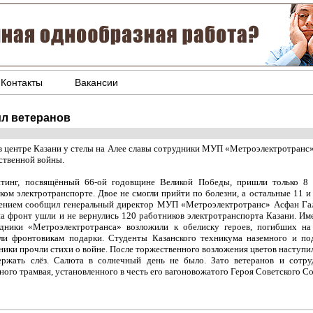
Контакты
Вакансии
л ветеранов
 в центре Казани у стелы на Алее славы сотрудники МУП «Метроэлектротранс»
ственной войны.
тинг, посвящённый 66-ой годовщине Великой Победы, пришли только 8 
ском электротранспорте. Двое не смогли прийти по болезни, а остальные 11 и
ением сообщил генеральный директор МУП «Метроэлектротранс» Асфан Гал
на фронт ушли и не вернулись 120 работников электротранспорта Казани. Име
дники «Метроэлектротранса» возложили к обелиску героев, погибших на
ли фронтовикам подарки. Студенты Казанского техникума наземного и по
ники прочли стихи о войне. После торжественного возложения цветов наступи
ержать слёз. Салюта в солнечный день не было. Зато ветеранов и сотру
ного трамвая, установленного в честь его вагоновожатого Героя Советского 