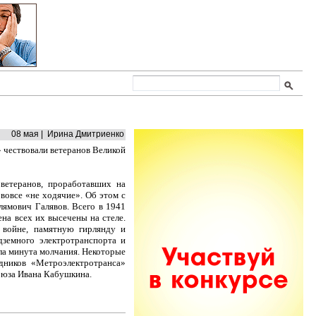
08 мая | Ирина Дмитриенко
 чествовали ветеранов Великой
ветеранов, проработавших на
 вовсе «не ходячие». Об этом с
ямович Галявов. Всего в 1941
на всех их высечены на стеле.
 войне, памятную гирлянду и
дземного электротранспорта и
ла минута молчания. Некоторые
дников «Метроэлектротранса»
Союза Ивана Кабушкина.