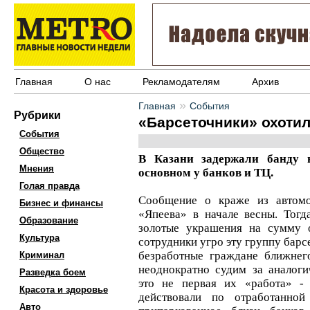
Главная
О нас
Рекламодателям
Архив
»
Главная
События
Рубрики
«Барсеточники» охоти
События
Общество
В Казани задержали банду 
Мнения
основном у банков и ТЦ.
Голая правда
Сообщение о краже из автомо
Бизнес и финансы
«Япеева» в начале весны. Тог
Образование
золотые украшения на сумму 
Культура
сотрудники угро эту группу барс
безработные граждане ближнег
Криминал
неоднократно судим за аналоги
Разведка боем
это не первая их «работа» 
Красота и здоровье
действовали по отработанной
Авто