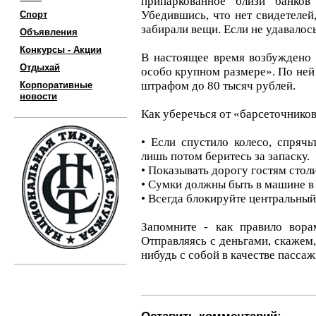
припаркованное близи банков
Убедившись, что нет свидетелей
Спорт
забирали вещи. Если не удавалось
Объявления
Конкурсы - Акции
В настоящее время возбуждено 
Отдыхай
особо крупном размере». По ней 
штрафом до 80 тысяч рублей.
Корпоративные
новости
Как уберечься от «барсеточнико
• Если спустило колесо, спряч
лишь потом беритесь за запаску.
• Показывать дорогу гостям стол
• Сумки должны быть в машине в 
• Всегда блокируйте центральный
Запомните - как правило вор
Отправляясь с деньгами, скажем, 
нибудь с собой в качестве пассаж