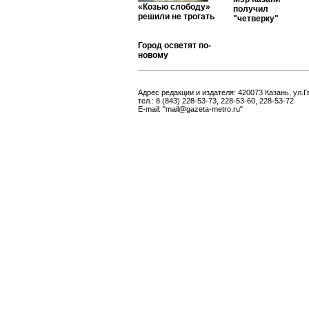
«Козью слободу»
получил
решили не трогать
"четверку"
Город осветят по-
новому
Адрес редакции и издателя: 420073 Казань, ул.Г
тел.: 8 (843) 228-53-73, 228-53-60, 228-53-72
E-mail: "mail@gazeta-metro.ru"