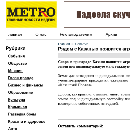
Главная
О нас
Рекламодателям
Архив
»
Главная
События
Рубрики
Рядом с Казанью появится аг
События
Скоро в пригороде Казани появится агр
Общество
земли под индивидуальную малоэтажную 
Мнения
Земля для возведения индивидуального ж
Голая правда
ученым-аграриям приходится ежедневно 
«Казанский Портал»
Бизнес и финансы
Образование
Дорога, как правило, отнимает много вре
землю под индивидуальную застройку жил
Культура
возведению собственных коттеджей.
Криминал
Разведка боем
Красота и здоровье
Оставить комментарий:
Авто