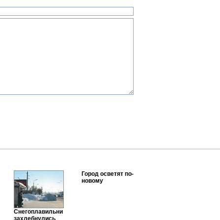
Город осветят по-
новому
Снегоплавильни
захлебнулись